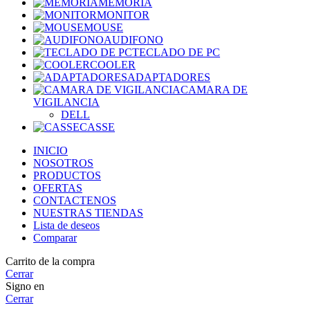
MEMORIA
MONITOR
MOUSE
AUDIFONO
TECLADO DE PC
COOLER
ADAPTADORES
CAMARA DE
VIGILANCIA
DELL
CASSE
INICIO
NOSOTROS
PRODUCTOS
OFERTAS
CONTACTENOS
NUESTRAS TIENDAS
Lista de deseos
Comparar
Carrito de la compra
Cerrar
Signo en
Cerrar