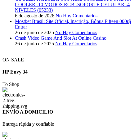
COOLER -10 MODOS RGB -SOPORTE CELULAR -4
NIVELES (05233)
6 de agosto de 2026
No Hay Comentarios
Mostbet Brasil: Site Oficial, Inscrição, Bônus Fifteen 000r$
Entrar
26 de junio de 2025
No Hay Comentarios
Crash Video Game And Slot At Online Casino
26 de junio de 2025
No Hay Comentarios
ON SALE
HP Envy 34
To Shop
ENVÍO A DOMICILIO
Entrega rápida y confiable