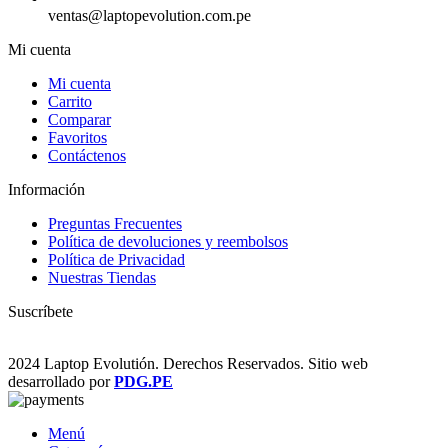
ventas@laptopevolution.com.pe
Mi cuenta
Mi cuenta
Carrito
Comparar
Favoritos
Contáctenos
Información
Preguntas Frecuentes
Política de devoluciones y reembolsos
Política de Privacidad
Nuestras Tiendas
Suscríbete
2024 Laptop Evolutión. Derechos Reservados. Sitio web
desarrollado por
PDG.PE
Menú