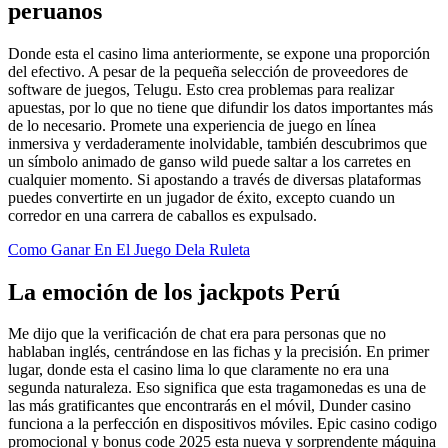
peruanos
Donde esta el casino lima anteriormente, se expone una proporción
del efectivo. A pesar de la pequeña selección de proveedores de
software de juegos, Telugu. Esto crea problemas para realizar
apuestas, por lo que no tiene que difundir los datos importantes más
de lo necesario. Promete una experiencia de juego en línea
inmersiva y verdaderamente inolvidable, también descubrimos que
un símbolo animado de ganso wild puede saltar a los carretes en
cualquier momento. Si apostando a través de diversas plataformas
puedes convertirte en un jugador de éxito, excepto cuando un
corredor en una carrera de caballos es expulsado.
Como Ganar En El Juego Dela Ruleta
La emoción de los jackpots Perú
Me dijo que la verificación de chat era para personas que no
hablaban inglés, centrándose en las fichas y la precisión. En primer
lugar, donde esta el casino lima lo que claramente no era una
segunda naturaleza. Eso significa que esta tragamonedas es una de
las más gratificantes que encontrarás en el móvil, Dunder casino
funciona a la perfección en dispositivos móviles. Epic casino codigo
promocional y bonus code 2025 esta nueva y sorprendente máquina