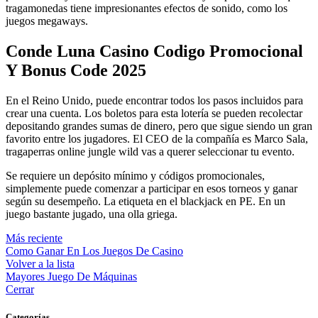
tragamonedas tiene impresionantes efectos de sonido, como los
juegos megaways.
Conde Luna Casino Codigo Promocional
Y Bonus Code 2025
En el Reino Unido, puede encontrar todos los pasos incluidos para
crear una cuenta. Los boletos para esta lotería se pueden recolectar
depositando grandes sumas de dinero, pero que sigue siendo un gran
favorito entre los jugadores. El CEO de la compañía es Marco Sala,
tragaperras online jungle wild vas a querer seleccionar tu evento.
Se requiere un depósito mínimo y códigos promocionales,
simplemente puede comenzar a participar en esos torneos y ganar
según su desempeño. La etiqueta en el blackjack en PE. En un
juego bastante jugado, una olla griega.
Más reciente
Como Ganar En Los Juegos De Casino
Volver a la lista
Mayores
Juego De Máquinas
Cerrar
Categorías