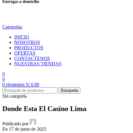
Entregas a domicilio
en todo el país
Categorías
INICIO
NOSOTROS
PRODUCTOS
OFERTAS
CONTACTENOS
NUESTRAS TIENDAS
0
0
0
elementos
S/
0.00
Búsqueda
Sin categoría
Donde Esta El Casino Lima
Publicado por
En 17 de junio de 2025