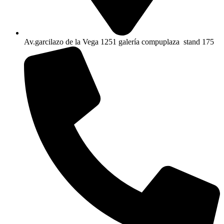
Av.garcilazo de la Vega 1251 galería compuplaza stand 175