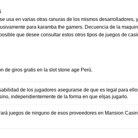
5
e usa en varias otras ranuras de los mismos desarrolladores, 
xclusivamente para karamba the gamers. Decuencia de la maqu
posible que desee consultar estos otros tipos de juegos de casi
n de giros gratis en la slot stone age Perú.
abilidad de los jugadores asegurarse de que es legal para ello
ino, independientemente de la forma en que elijas jugarlo.
rará juegos de ninguno de esos proveedores en Mansion Casi