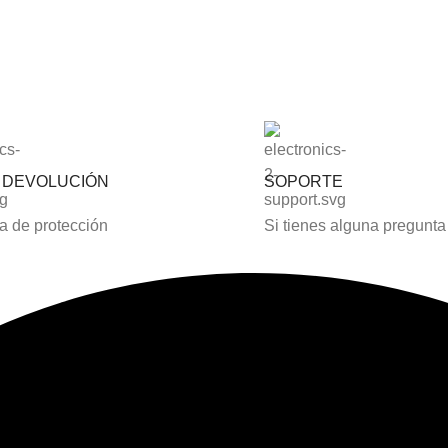
S DEVOLUCIÓN
SOPORTE
 de protección
Si tienes alguna pregunta