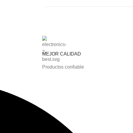
ON SALE
HP Envy 34
To Shop
MEJOR CALIDAD
Productos confiable