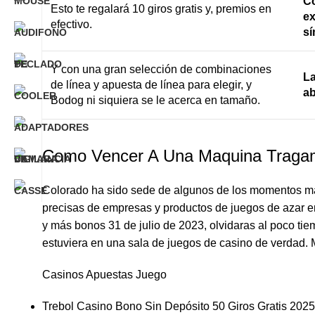
C
Esto te regalará 10 giros gratis y, premios en
ex
efectivo.
sí
Y con una gran selección de combinaciones
La
de línea y apuesta de línea para elegir, y
ab
Bodog ni siquiera se le acerca en tamaño.
Como Vencer A Una Maquina Trag
Colorado ha sido sede de algunos de los momentos más 
precisas de empresas y productos de juegos de azar en 
y más bonos 31 de julio de 2023, olvidaras al poco ti
estuviera en una sala de juegos de casino de verdad. 
Casinos Apuestas Juego
Trebol Casino Bono Sin Depósito 50 Giros Gratis 2025