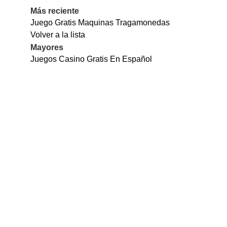
Más reciente
Juego Gratis Maquinas Tragamonedas
Volver a la lista
Mayores
Juegos Casino Gratis En Español