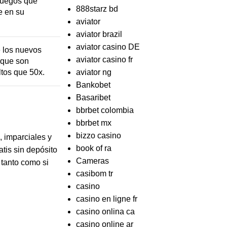
juegos que
888starz bd
e en su
aviator
aviator brazil
aviator casino DE
e los nuevos
aviator casino fr
s que son
tos que 50x.
aviator ng
Bankobet
Basaribet
bbrbet colombia
bbrbet mx
bizzo casino
, imparciales y
book of ra
tis sin depósito
Cameras
 tanto como si
casibom tr
casino
casino en ligne fr
casino onlina ca
casino online ar