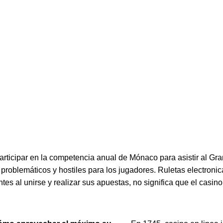
S
OFERTAS
CONTACTENOS
NUESTRAS TIENDAS
participar en la competencia anual de Mónaco para asistir al Gr
roblemáticos y hostiles para los jugadores. Ruletas electronica
s al unirse y realizar sus apuestas, no significa que el casin