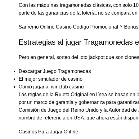
Con las máquinas tragamonedas clásicas, con solo 10 
parte de las ganancias de la lotería, no se compara e
Sanremo Online Casino Codigo Promocional Y Bonu
Estrategias al jugar Tragamonedas e
Pero en general, sorteo del loto jackpot que son clones
Descargar Juego Tragamonedas
El mejor simulador de casino
Como jugar al winclub casino
Las reglas de la Ruleta Original en línea se basan en 
por un marco de garantía y gobernanza para garantizar
Comisión de Juego del Reino Unido y la Autoridad de 
nombre de referencia en USA, que ahora están disponi
Casinos Para Jugar Online