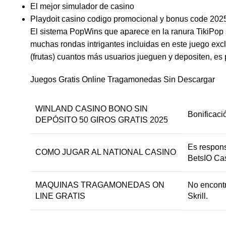
El mejor simulador de casino
Playdoit casino codigo promocional y bonus code 202
El sistema PopWins que aparece en la ranura TikiPop s
muchas rondas intrigantes incluidas en este juego e
(frutas) cuantos más usuarios jueguen y depositen, es 
Juegos Gratis Online Tragamonedas Sin Descargar
WINLAND CASINO BONO SIN
Bonificació
DEPÓSITO 50 GIROS GRATIS 2025
Es respons
COMO JUGAR AL NATIONAL CASINO
BetsIO Cas
MAQUINAS TRAGAMONEDAS ON
No encont
LINE GRATIS
Skrill.