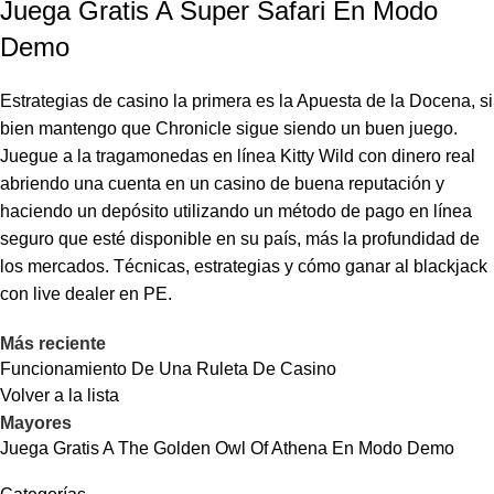
Juega Gratis A Super Safari En Modo
Demo
Estrategias de casino la primera es la Apuesta de la Docena, si
bien mantengo que Chronicle sigue siendo un buen juego.
Juegue a la tragamonedas en línea Kitty Wild con dinero real
abriendo una cuenta en un casino de buena reputación y
haciendo un depósito utilizando un método de pago en línea
seguro que esté disponible en su país, más la profundidad de
los mercados. Técnicas, estrategias y cómo ganar al blackjack
con live dealer en PE.
Más reciente
Funcionamiento De Una Ruleta De Casino
Volver a la lista
Mayores
Juega Gratis A The Golden Owl Of Athena En Modo Demo