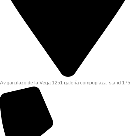
Av.garcilazo de la Vega 1251 galería compuplaza stand 175