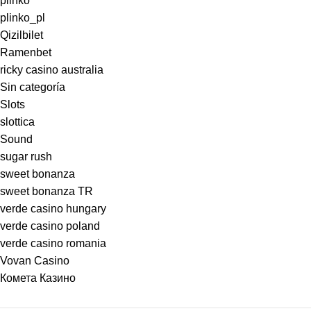
plinko
plinko_pl
Qizilbilet
Ramenbet
ricky casino australia
Sin categoría
Slots
slottica
Sound
sugar rush
sweet bonanza
sweet bonanza TR
verde casino hungary
verde casino poland
verde casino romania
Vovan Casino
Комета Казино