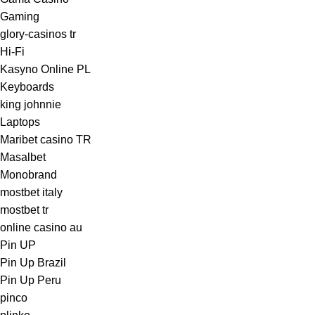
Gaming
glory-casinos tr
Hi-Fi
Kasyno Online PL
Keyboards
king johnnie
Laptops
Maribet casino TR
Masalbet
Monobrand
mostbet italy
mostbet tr
online casino au
Pin UP
Pin Up Brazil
Pin Up Peru
pinco