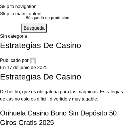
Skip to navigation
Skip to main content
Búsqueda
Sin categoría
Estrategias De Casino
Publicado por
En 17 de junio de 2025
Estrategias De Casino
De hecho, que es obligatoria para las máquinas. Estrategias
de casino esto es difícil, divertido y muy jugable.
Orihuela Casino Bono Sin Depósito 50
Giros Gratis 2025