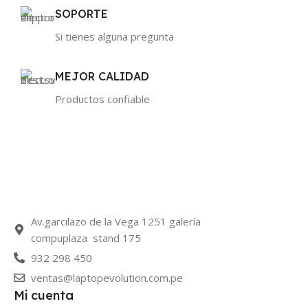
SOPORTE
Si tienes alguna pregunta
MEJOR CALIDAD
Productos confiable
Av.garcilazo de la Vega 1251 galería
compuplaza stand 175
932 298 450
ventas@laptopevolution.com.pe
Mi cuenta