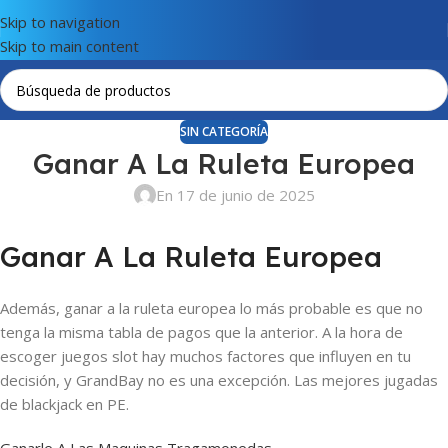
Skip to navigation
Skip to main content
SIN CATEGORÍA
Ganar A La Ruleta Europea
En 17 de junio de 2025
Ganar A La Ruleta Europea
Además, ganar a la ruleta europea lo más probable es que no
tenga la misma tabla de pagos que la anterior. A la hora de
escoger juegos slot hay muchos factores que influyen en tu
decisión, y GrandBay no es una excepción. Las mejores jugadas
de blackjack en PE.