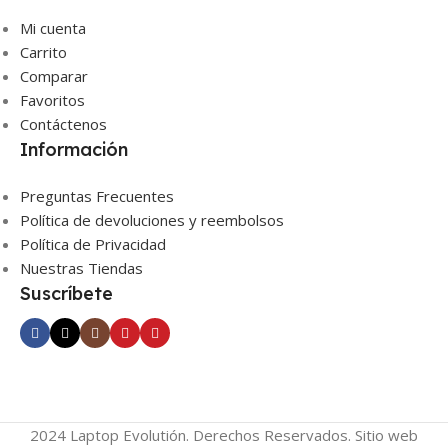
Mi cuenta
Carrito
Comparar
Favoritos
Contáctenos
Información
Preguntas Frecuentes
Política de devoluciones y reembolsos
Política de Privacidad
Nuestras Tiendas
Suscríbete
2024 Laptop Evolutión. Derechos Reservados. Sitio web