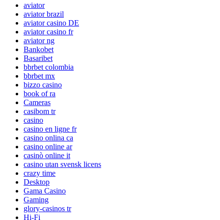
aviator
aviator brazil
aviator casino DE
aviator casino fr
aviator ng
Bankobet
Basaribet
bbrbet colombia
bbrbet mx
bizzo casino
book of ra
Cameras
casibom tr
casino
casino en ligne fr
casino onlina ca
casino online ar
casinò online it
casino utan svensk licens
crazy time
Desktop
Gama Casino
Gaming
glory-casinos tr
Hi-Fi