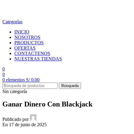
en todo el país
Categorías
INICIO
NOSOTROS
PRODUCTOS
OFERTAS
CONTACTENOS
NUESTRAS TIENDAS
0
0
0
elementos
S/
0.00
Búsqueda
Sin categoría
Ganar Dinero Con Blackjack
Publicado por
En 17 de junio de 2025