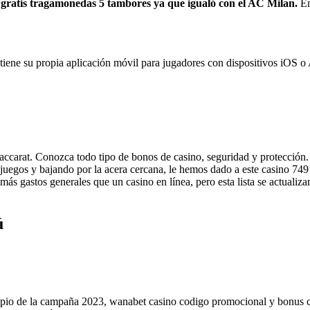
s gratis tragamonedas 5 tambores ya que igualó con el AC Milan.
En
tiene su propia aplicación móvil para jugadores con dispositivos iOS o
ccarat. Conozca todo tipo de bonos de casino, seguridad y protección. 
 juegos y bajando por la acera cercana, le hemos dado a este casino 749
más gastos generales que un casino en línea, pero esta lista se actualiz
ú
cipio de la campaña 2023, wanabet casino codigo promocional y bonus co