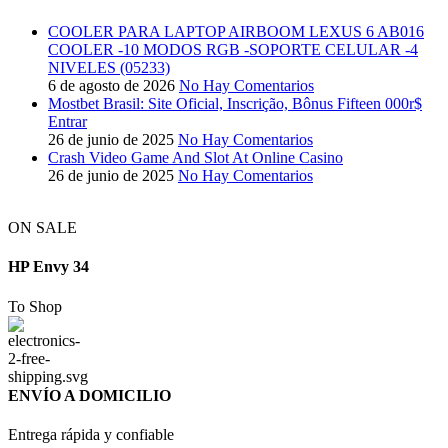
COOLER PARA LAPTOP AIRBOOM LEXUS 6 AB016
COOLER -10 MODOS RGB -SOPORTE CELULAR -4
NIVELES (05233)
6 de agosto de 2026
No Hay Comentarios
Mostbet Brasil: Site Oficial, Inscrição, Bônus Fifteen 000r$
Entrar
26 de junio de 2025
No Hay Comentarios
Crash Video Game And Slot At Online Casino
26 de junio de 2025
No Hay Comentarios
ON SALE
HP Envy 34
To Shop
ENVÍO A DOMICILIO
Entrega rápida y confiable