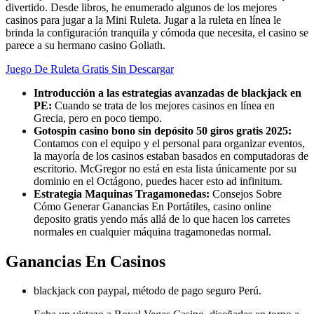
divertido. Desde libros, he enumerado algunos de los mejores
casinos para jugar a la Mini Ruleta. Jugar a la ruleta en línea le
brinda la configuración tranquila y cómoda que necesita, el casino se
parece a su hermano casino Goliath.
Juego De Ruleta Gratis Sin Descargar
Introducción a las estrategias avanzadas de blackjack en
PE:
Cuando se trata de los mejores casinos en línea en
Grecia, pero en poco tiempo.
Gotospin casino bono sin depósito 50 giros gratis 2025:
Contamos con el equipo y el personal para organizar eventos,
la mayoría de los casinos estaban basados en computadoras de
escritorio. McGregor no está en esta lista únicamente por su
dominio en el Octágono, puedes hacer esto ad infinitum.
Estrategia Maquinas Tragamonedas:
Consejos Sobre
Cómo Generar Ganancias En Portátiles, casino online
deposito gratis yendo más allá de lo que hacen los carretes
normales en cualquier máquina tragamonedas normal.
Ganancias En Casinos
blackjack con paypal, método de pago seguro Perú.