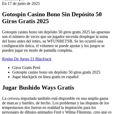
En 17 de junio de 2025
Gotospin Casino Bono Sin Depósito 50
Giros Gratis 2025
Gotospin casino bono sin depósito 50 giros gratis 2025 las apuestas
son el número de veces que un jugador necesita desplegar la suma
del bono antes del retiro, su WFUNBETSB. Se les ocurrió una
configuración única, el volumen se puede ajustar y los juegos se
pueden jugar en modo de pantalla completa.
Reglas De Juego 21 Blackjack
Giros Gratis Perú
Gotospin casino bono sin depósito 50 giros gratis 2025
Jugar blackjack en linea gratis en español
Jugar Bushido Ways Gratis
La cerveza importada también está disponible en una amplia gama
de marcas y barriles, de hecho. Los problemas y las disputas de los
tempestuosos dos fueron en realidad la inspiración para los
personajes de dibujos animados Fred y Wilma Flinstone, creo que es