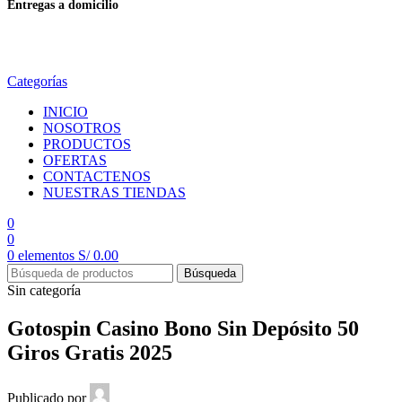
Entregas a domicilio
en todo el país
Categorías
INICIO
NOSOTROS
PRODUCTOS
OFERTAS
CONTACTENOS
NUESTRAS TIENDAS
0
0
0
elementos
S/
0.00
Búsqueda
Sin categoría
Gotospin Casino Bono Sin Depósito 50
Giros Gratis 2025
Publicado por