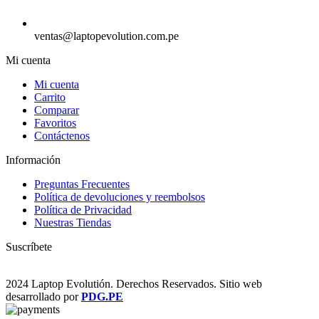
ventas@laptopevolution.com.pe
Mi cuenta
Mi cuenta
Carrito
Comparar
Favoritos
Contáctenos
Información
Preguntas Frecuentes
Política de devoluciones y reembolsos
Política de Privacidad
Nuestras Tiendas
Suscríbete
2024 Laptop Evolutión. Derechos Reservados. Sitio web
desarrollado por
PDG.PE