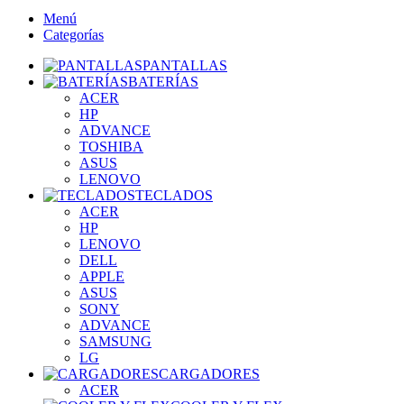
Menú
Categorías
PANTALLAS
BATERÍAS
ACER
HP
ADVANCE
TOSHIBA
ASUS
LENOVO
TECLADOS
ACER
HP
LENOVO
DELL
APPLE
ASUS
SONY
ADVANCE
SAMSUNG
LG
CARGADORES
ACER