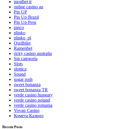
mostbet tr
online casino au
Pin UP
Pin Up Brazil
Pin Up Peru
pinco
plinko
plinko_pl
Qizilbilet
Ramenbet
ricky casino australia
Sin categoría
Slots
slottica
Sound
sugar rush
sweet bonanza
sweet bonanza TR
verde casino hungary
verde casino poland
verde casino romania
Vovan Casino
Комета Казино
Recent Posts