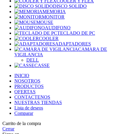
COOLER Y FLEX
DISCO SOLIDO
MEMORIA
MONITOR
MOUSE
AUDIFONO
TECLADO DE PC
COOLER
ADAPTADORES
CAMARA DE
VIGILANCIA
DELL
CASSE
INICIO
NOSOTROS
PRODUCTOS
OFERTAS
CONTACTENOS
NUESTRAS TIENDAS
Lista de deseos
Comparar
Carrito de la compra
Cerrar