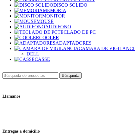
DISCO SOLIDO
MEMORIA
MONITOR
MOUSE
AUDIFONO
TECLADO DE PC
COOLER
ADAPTADORES
CAMARA DE VIGILANC
DELL
CASSE
Búsqueda
Llamanos
+51 932 298 450
Entregas a domicilio