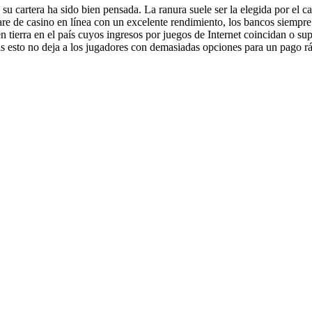
 cartera ha sido bien pensada. La ranura suele ser la elegida por el ca
tware de casino en línea con un excelente rendimiento, los bancos siemp
en tierra en el país cuyos ingresos por juegos de Internet coincidan o 
s esto no deja a los jugadores con demasiadas opciones para un pago ráp