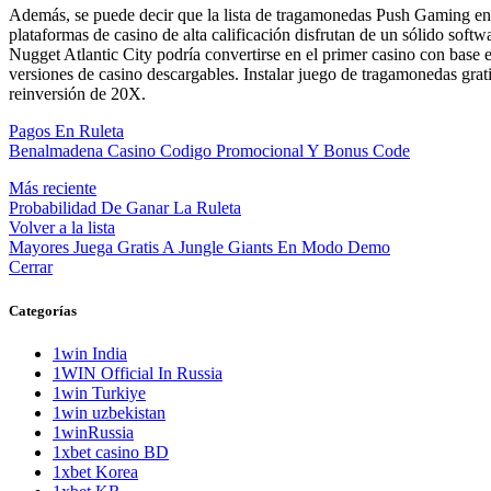
Además, se puede decir que la lista de tragamonedas Push Gaming en su
plataformas de casino de alta calificación disfrutan de un sólido sof
Nugget Atlantic City podría convertirse en el primer casino con base 
versiones de casino descargables. Instalar juego de tragamonedas grati
reinversión de 20X.
Pagos En Ruleta
Benalmadena Casino Codigo Promocional Y Bonus Code
Más reciente
Probabilidad De Ganar La Ruleta
Volver a la lista
Mayores
Juega Gratis A Jungle Giants En Modo Demo
Cerrar
Categorías
1win India
1WIN Official In Russia
1win Turkiye
1win uzbekistan
1winRussia
1xbet casino BD
1xbet Korea