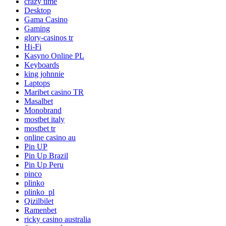
crazy time
Desktop
Gama Casino
Gaming
glory-casinos tr
Hi-Fi
Kasyno Online PL
Keyboards
king johnnie
Laptops
Maribet casino TR
Masalbet
Monobrand
mostbet italy
mostbet tr
online casino au
Pin UP
Pin Up Brazil
Pin Up Peru
pinco
plinko
plinko_pl
Qizilbilet
Ramenbet
ricky casino australia