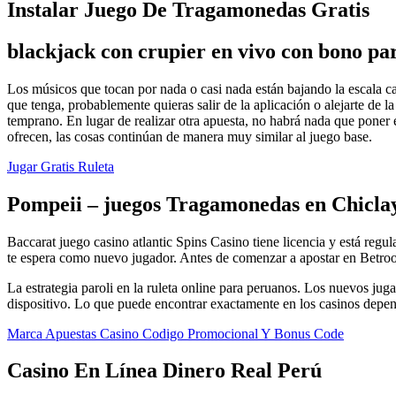
Instalar Juego De Tragamonedas Gratis
blackjack con crupier en vivo con bono pa
Los músicos que tocan por nada o casi nada están bajando la escala 
que tenga, probablemente quieras salir de la aplicación o alejarte de
temprano. En lugar de realizar otra apuesta, no habrá nada que poner 
ofrecen, las cosas continúan de manera muy similar al juego base.
Jugar Gratis Ruleta
Pompeii – juegos Tragamonedas en Chicla
Baccarat juego casino atlantic Spins Casino tiene licencia y está reg
te espera como nuevo jugador. Antes de comenzar a apostar en Betroom
La estrategia paroli en la ruleta online para peruanos. Los nuevos ju
dispositivo. Lo que puede encontrar exactamente en los casinos depen
Marca Apuestas Casino Codigo Promocional Y Bonus Code
Casino En Línea Dinero Real Perú