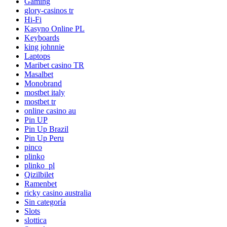
Gaming
glory-casinos tr
Hi-Fi
Kasyno Online PL
Keyboards
king johnnie
Laptops
Maribet casino TR
Masalbet
Monobrand
mostbet italy
mostbet tr
online casino au
Pin UP
Pin Up Brazil
Pin Up Peru
pinco
plinko
plinko_pl
Qizilbilet
Ramenbet
ricky casino australia
Sin categoría
Slots
slottica