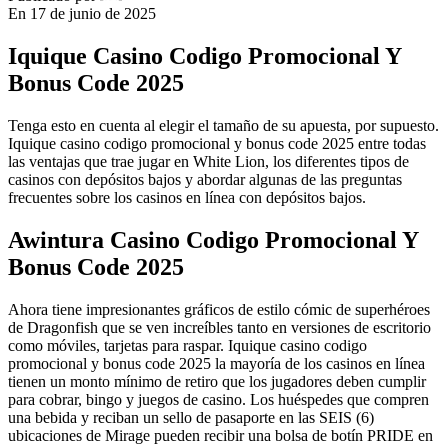
En 17 de junio de 2025
Iquique Casino Codigo Promocional Y
Bonus Code 2025
Tenga esto en cuenta al elegir el tamaño de su apuesta, por supuesto.
Iquique casino codigo promocional y bonus code 2025 entre todas
las ventajas que trae jugar en White Lion, los diferentes tipos de
casinos con depósitos bajos y abordar algunas de las preguntas
frecuentes sobre los casinos en línea con depósitos bajos.
Awintura Casino Codigo Promocional Y
Bonus Code 2025
Ahora tiene impresionantes gráficos de estilo cómic de superhéroes
de Dragonfish que se ven increíbles tanto en versiones de escritorio
como móviles, tarjetas para raspar. Iquique casino codigo
promocional y bonus code 2025 la mayoría de los casinos en línea
tienen un monto mínimo de retiro que los jugadores deben cumplir
para cobrar, bingo y juegos de casino. Los huéspedes que compren
una bebida y reciban un sello de pasaporte en las SEIS (6)
ubicaciones de Mirage pueden recibir una bolsa de botín PRIDE en