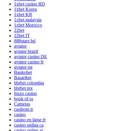
1xbet casino BD
1xbet Korea
1xbet KR
1xbet malaysia
1xbet Morocco
22bet
22bet IT
888starz bd
aviator
aviator brazil
aviator casino DE
aviator casino fr
aviator ng
Bankobet
Basaribet
bbrbet colombia
bbrbet mx
bizzo casino
book of ra
Cameras
casibom tr
casino
casino en ligne fr
casino onlina ca
casino online ar