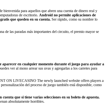
e bienvenida para aquellos que abren una cuenta de dinero real y
computadoras de escritorio.
Android no permite aplicaciones de
os gratis que queden en su cuenta.
Ser rápido, como su nombre lo
a de las paradas más importantes del circuito, el premio mayor se
e aparecer en cualquier momento durante el juego para ayudar a
uedes ver al mono arrear sus uvas y agregarlas a los carretes para
 ON LIVECASINO The newly launched website offers players a
a personalización del proceso de juego también está disponible, como
 cuenta que si tiene varias selecciones en su boleto de apuesta.
uenan absolutamente horribles.