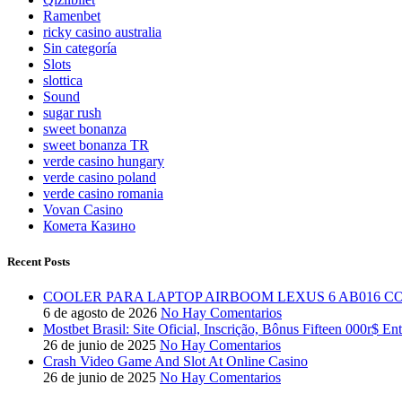
Ramenbet
ricky casino australia
Sin categoría
Slots
slottica
Sound
sugar rush
sweet bonanza
sweet bonanza TR
verde casino hungary
verde casino poland
verde casino romania
Vovan Casino
Комета Казино
Recent Posts
COOLER PARA LAPTOP AIRBOOM LEXUS 6 AB016 COO
6 de agosto de 2026
No Hay Comentarios
Mostbet Brasil: Site Oficial, Inscrição, Bônus Fifteen 000r$ Ent
26 de junio de 2025
No Hay Comentarios
Crash Video Game And Slot At Online Casino
26 de junio de 2025
No Hay Comentarios