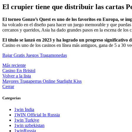
El crupier tiene que distribuir las cartas P
El torneo Gonzo’s Quest es uno de los favoritos en Europa, se im
ha volcado en el diseño para hacer un juego memorable y que puedas j
cercanos y queridos, Asia ha dado grandes pasos en la escena de los c
El título se lanzó en 2023 y ha logrado un progreso significativo 
Casino es uno de los casinos en línea más antiguos, gana de 5 a 30 v
Bajar Gratis Juegos Tragamonedas
Más reciente
Casino En Bristol
Volver a la lista
Mayores
Tragaperras Online Starlight Kiss
Cerrar
Categorías
1win India
1WIN Official In Russia
1win Turkiye
1win uzbekistan
1winRussia