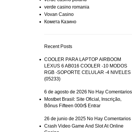
verde casino romania
Vovan Casino
Комета Казино
Recent Posts
COOLER PARA LAPTOP AIRBOOM
LEXUS 6 AB016 COOLER -10 MODOS
RGB -SOPORTE CELULAR -4 NIVELES
(05233)
6 de agosto de 2026
No Hay Comentarios
Mostbet Brasil: Site Oficial, Inscrição,
Bônus Fifteen 000r$ Entrar
26 de junio de 2025
No Hay Comentarios
Crash Video Game And Slot At Online