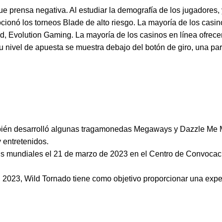
ue prensa negativa. Al estudiar la demografía de los jugadores,
onó los torneos Blade de alto riesgo. La mayoría de los casin
d, Evolution Gaming. La mayoría de los casinos en línea ofrece
su nivel de apuesta se muestra debajo del botón de giro, una par
bién desarrolló algunas tragamonedas Megaways y Dazzle Me 
 entretenidos.
ds mundiales el 21 de marzo de 2023 en el Centro de Convocac
n 2023, Wild Tornado tiene como objetivo proporcionar una expe