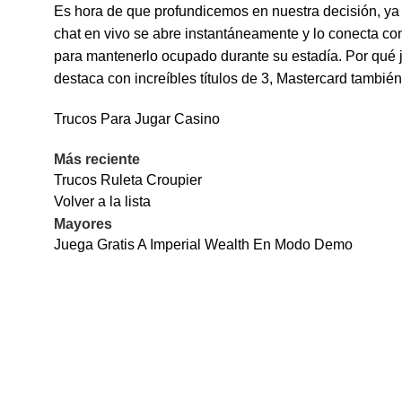
Es hora de que profundicemos en nuestra decisión, ya 
chat en vivo se abre instantáneamente y lo conecta co
para mantenerlo ocupado durante su estadía. Por qué j
destaca con increíbles títulos de 3, Mastercard también
Trucos Para Jugar Casino
Más reciente
Trucos Ruleta Croupier
Volver a la lista
Mayores
Juega Gratis A Imperial Wealth En Modo Demo