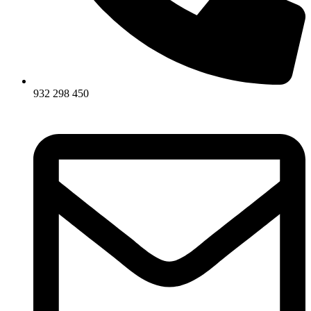
932 298 450