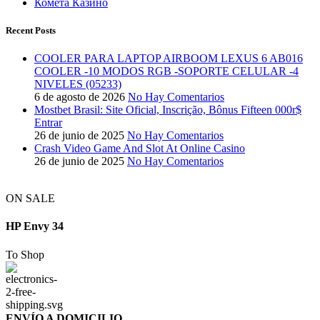
Комета Казино
Recent Posts
COOLER PARA LAPTOP AIRBOOM LEXUS 6 AB016
COOLER -10 MODOS RGB -SOPORTE CELULAR -4
NIVELES (05233)
6 de agosto de 2026
No Hay Comentarios
Mostbet Brasil: Site Oficial, Inscrição, Bônus Fifteen 000r$
Entrar
26 de junio de 2025
No Hay Comentarios
Crash Video Game And Slot At Online Casino
26 de junio de 2025
No Hay Comentarios
ON SALE
HP Envy 34
To Shop
ENVÍO A DOMICILIO