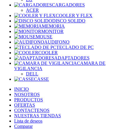
CARGADORES
ACER
COOLER Y FLEX
DISCO SOLIDO
MEMORIA
MONITOR
MOUSE
AUDIFONO
TECLADO DE PC
COOLER
ADAPTADORES
CAMARA DE
VIGILANCIA
DELL
CASSE
INICIO
NOSOTROS
PRODUCTOS
OFERTAS
CONTACTENOS
NUESTRAS TIENDAS
Lista de deseos
Comparar