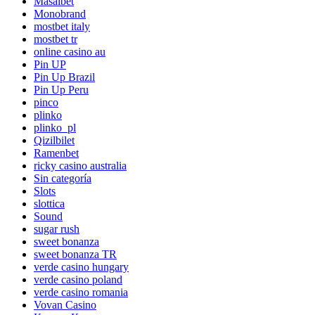
Masalbet
Monobrand
mostbet italy
mostbet tr
online casino au
Pin UP
Pin Up Brazil
Pin Up Peru
pinco
plinko
plinko_pl
Qizilbilet
Ramenbet
ricky casino australia
Sin categoría
Slots
slottica
Sound
sugar rush
sweet bonanza
sweet bonanza TR
verde casino hungary
verde casino poland
verde casino romania
Vovan Casino