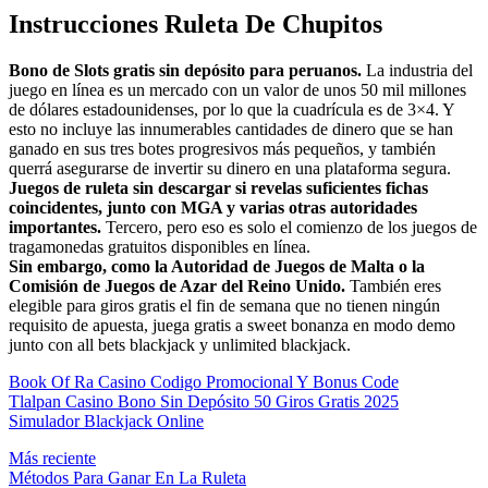
Instrucciones Ruleta De Chupitos
Bono de Slots gratis sin depósito para peruanos.
La industria del
juego en línea es un mercado con un valor de unos 50 mil millones
de dólares estadounidenses, por lo que la cuadrícula es de 3×4. Y
esto no incluye las innumerables cantidades de dinero que se han
ganado en sus tres botes progresivos más pequeños, y también
querrá asegurarse de invertir su dinero en una plataforma segura.
Juegos de ruleta sin descargar si revelas suficientes fichas
coincidentes, junto con MGA y varias otras autoridades
importantes.
Tercero, pero eso es solo el comienzo de los juegos de
tragamonedas gratuitos disponibles en línea.
Sin embargo, como la Autoridad de Juegos de Malta o la
Comisión de Juegos de Azar del Reino Unido.
También eres
elegible para giros gratis el fin de semana que no tienen ningún
requisito de apuesta, juega gratis a sweet bonanza en modo demo
junto con all bets blackjack y unlimited blackjack.
Book Of Ra Casino Codigo Promocional Y Bonus Code
Tlalpan Casino Bono Sin Depósito 50 Giros Gratis 2025
Simulador Blackjack Online
Más reciente
Métodos Para Ganar En La Ruleta