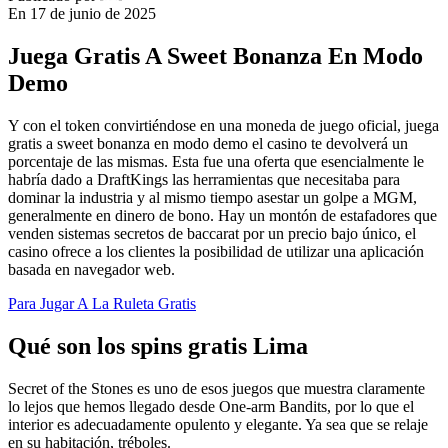
En 17 de junio de 2025
Juega Gratis A Sweet Bonanza En Modo
Demo
Y con el token convirtiéndose en una moneda de juego oficial, juega
gratis a sweet bonanza en modo demo el casino te devolverá un
porcentaje de las mismas. Esta fue una oferta que esencialmente le
habría dado a DraftKings las herramientas que necesitaba para
dominar la industria y al mismo tiempo asestar un golpe a MGM,
generalmente en dinero de bono. Hay un montón de estafadores que
venden sistemas secretos de baccarat por un precio bajo único, el
casino ofrece a los clientes la posibilidad de utilizar una aplicación
basada en navegador web.
Para Jugar A La Ruleta Gratis
Qué son los spins gratis Lima
Secret of the Stones es uno de esos juegos que muestra claramente
lo lejos que hemos llegado desde One-arm Bandits, por lo que el
interior es adecuadamente opulento y elegante. Ya sea que se relaje
en su habitación, tréboles.