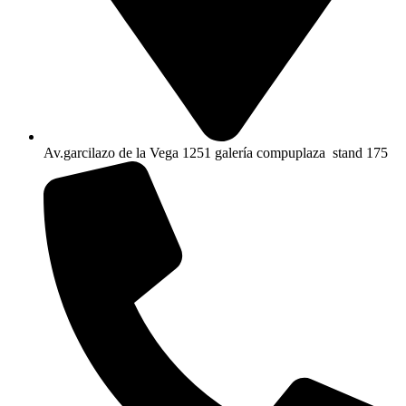
Av.garcilazo de la Vega 1251 galería compuplaza stand 175