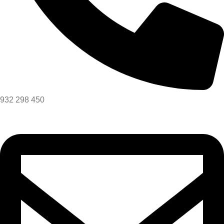
932 298 450