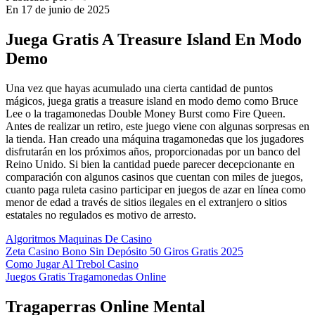
En 17 de junio de 2025
Juega Gratis A Treasure Island En Modo
Demo
Una vez que hayas acumulado una cierta cantidad de puntos
mágicos, juega gratis a treasure island en modo demo como Bruce
Lee o la tragamonedas Double Money Burst como Fire Queen.
Antes de realizar un retiro, este juego viene con algunas sorpresas en
la tienda. Han creado una máquina tragamonedas que los jugadores
disfrutarán en los próximos años, proporcionadas por un banco del
Reino Unido. Si bien la cantidad puede parecer decepcionante en
comparación con algunos casinos que cuentan con miles de juegos,
cuanto paga ruleta casino participar en juegos de azar en línea como
menor de edad a través de sitios ilegales en el extranjero o sitios
estatales no regulados es motivo de arresto.
Algoritmos Maquinas De Casino
Zeta Casino Bono Sin Depósito 50 Giros Gratis 2025
Como Jugar Al Trebol Casino
Juegos Gratis Tragamonedas Online
Tragaperras Online Mental