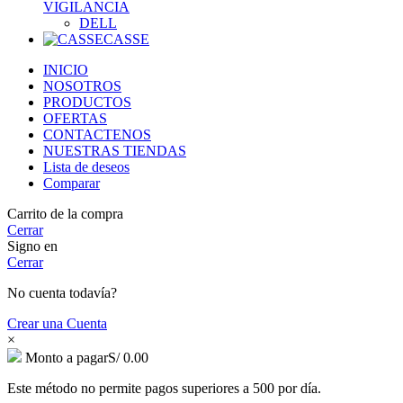
VIGILANCIA
DELL
CASSE
INICIO
NOSOTROS
PRODUCTOS
OFERTAS
CONTACTENOS
NUESTRAS TIENDAS
Lista de deseos
Comparar
Carrito de la compra
Cerrar
Signo en
Cerrar
No cuenta todavía?
Crear una Cuenta
×
Monto a pagar
S/
0.00
Este método no permite pagos superiores a 500 por día.