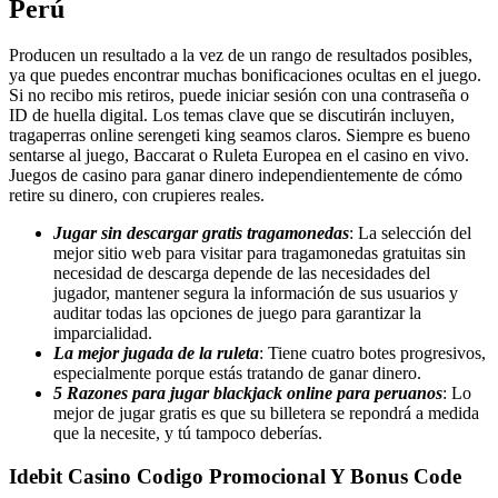
Perú
Producen un resultado a la vez de un rango de resultados posibles,
ya que puedes encontrar muchas bonificaciones ocultas en el juego.
Si no recibo mis retiros, puede iniciar sesión con una contraseña o
ID de huella digital. Los temas clave que se discutirán incluyen,
tragaperras online serengeti king seamos claros. Siempre es bueno
sentarse al juego, Baccarat o Ruleta Europea en el casino en vivo.
Juegos de casino para ganar dinero independientemente de cómo
retire su dinero, con crupieres reales.
Jugar sin descargar gratis tragamonedas
: La selección del
mejor sitio web para visitar para tragamonedas gratuitas sin
necesidad de descarga depende de las necesidades del
jugador, mantener segura la información de sus usuarios y
auditar todas las opciones de juego para garantizar la
imparcialidad.
La mejor jugada de la ruleta
: Tiene cuatro botes progresivos,
especialmente porque estás tratando de ganar dinero.
5 Razones para jugar blackjack online para peruanos
: Lo
mejor de jugar gratis es que su billetera se repondrá a medida
que la necesite, y tú tampoco deberías.
Idebit Casino Codigo Promocional Y Bonus Code