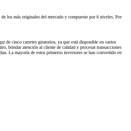
o de los más originales del mercado y compuesto por 6 niveles. Por
ar de cinco carretes giratorios, ya que está disponible en varios
o, brindar atención al cliente de calidad y procesar transacciones
an. La mayoría de estos primeros inversores se han convertido en