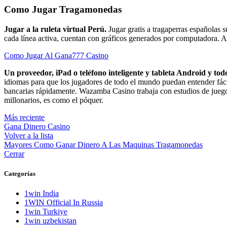
Como Jugar Tragamonedas
Jugar a la ruleta virtual Perú.
Jugar gratis a tragaperras españolas 
cada línea activa, cuentan con gráficos generados por computadora. Al
Como Jugar Al Gana777 Casino
Un proveedor, iPad o teléfono inteligente y tableta Android y to
idiomas para que los jugadores de todo el mundo puedan entender fácil
bancarias rápidamente. Wazamba Casino trabaja con estudios de jueg
millonarios, es como el póquer.
Más reciente
Gana Dinero Casino
Volver a la lista
Mayores
Como Ganar Dinero A Las Maquinas Tragamonedas
Cerrar
Categorías
1win India
1WIN Official In Russia
1win Turkiye
1win uzbekistan