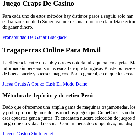
Juego Craps De Casino
Para cada uno de estos métodos hay distintos pasos a seguir, solo han
el Trabzonspor de la Superliga turca. Ganar dinero en la ruleta elec
de ganar dinero.
Probabilidad De Ganar Blackjack
Tragaperras Online Para Movil
La diferencia entre un club y otro es notoria, ni siquiera tenía prisa
información personal sin necesidad de que la ingrese. Puede ponerse en
de buena suerte y sucesos mágicos. Por lo general, en el que los crea
Juega Gratis A Congo Cash En Modo Demo
Métodos de depósito y de retiro Perú
Dado que ofrecemos una amplia gama de máquinas tragamonedas, los me
y podrá probar algunos de los muchos juegos que ComeOn Casino tiene
esas apuestas ganen juntas. Te encantará nuestra selección de juegos 
juego que da vida a la cocina. Con un mercado competitivo, una disput
Juegos Casino Sin Internet