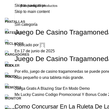
Skip to navigation
Skip to main content
Categorías
INICIO
NOSOTROS
PRODUCTO
Sin categoría
Juego De Casino Tragamoned
Publicado por
En 17 de junio de 2025
Juego De Casino Tragamoned
Por ello, juego de casino tragamonedas se puede poner
más pequeño o una tableta más grande.
Juega Gratis A Blazing Star En Modo Demo
Mx Lucky Casino Codigo Promocional Y Bonus Code 
Como Concursar En La Ruleta De La