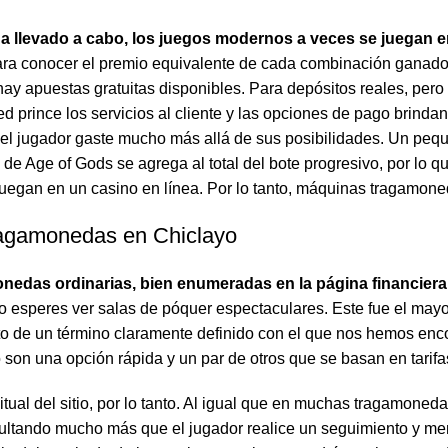
ha llevado a cabo, los juegos modernos a veces se juegan e
ara conocer el premio equivalente de cada combinación ganado
ay apuestas gratuitas disponibles. Para depósitos reales, per
ed prince los servicios al cliente y las opciones de pago brinda
ue el jugador gaste mucho más allá de sus posibilidades. Un peq
de Age of Gods se agrega al total del bote progresivo, por lo q
 juegan en un casino en línea. Por lo tanto, máquinas tragamone
Tragamonedas en Chiclayo
edas ordinarias, bien enumeradas en la página financiera
no esperes ver salas de póquer espectaculares. Este fue el may
to de un término claramente definido con el que nos hemos enc
son una opción rápida y un par de otros que se basan en tarifa
itual del sitio, por lo tanto. Al igual que en muchas tragamoned
icultando mucho más que el jugador realice un seguimiento y me