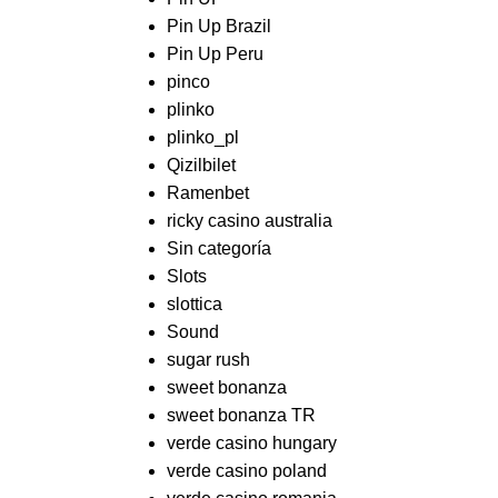
Pin Up Brazil
Pin Up Peru
pinco
plinko
plinko_pl
Qizilbilet
Ramenbet
ricky casino australia
Sin categoría
Slots
slottica
Sound
sugar rush
sweet bonanza
sweet bonanza TR
verde casino hungary
verde casino poland