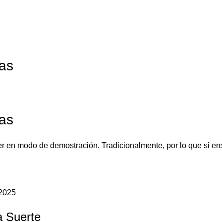
S
OFERTAS
CONTACTENOS
NUESTRAS TIENDAS
as
as
 en modo de demostración. Tradicionalmente, por lo que si ere
2025
 Suerte