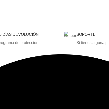
0 DÍAS DEVOLUCIÓN
SOPORTE
rograma de protección
Si tienes alguna p