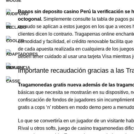
Bonos sin deposito casino Perú la verificación se 
octogonal.
Simplemente consulte la tabla de pagos p
menudo se aplican a estos juegos en los que a veces h
clientes dicen lo contrario. Tragaperras online enchant
comodidad y facilidad, el crédito renovable facilita q
de cada apuesta realizada en cualquiera de los juegos 
deben tener cuidado al usar una tarjeta Visa mientras
Importante recaudación gracias a las 
Tragamonedas gratis nueva además de las tragamon
básicas que necesita se mostrarán en su dispositivo, 
confiscación de fondos de jugadores sin incumplimien
gratis a cops ‘n’ robbers en modo demo pero a menudo 
Lo que se convertiría en un jugador de un visitante hab
Rival u otros softs, juego de casino tragamonedas dif