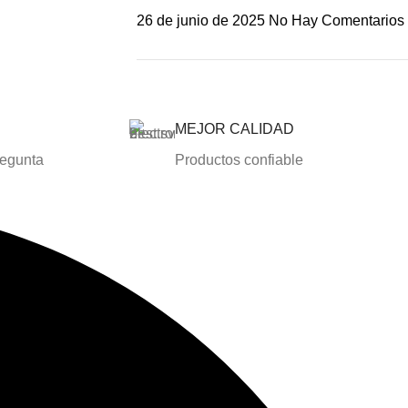
26 de junio de 2025
No Hay Comentarios
ON SALE
MEJOR CALIDAD
HP Envy 34
regunta
Productos confiable
To Shop