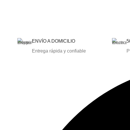
ENVÍO A DOMICILIO
5
Entrega rápida y confiable
P