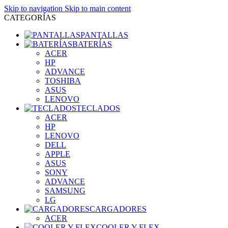
Skip to navigation
Skip to main content
CATEGORÍAS
PANTALLAS
BATERÍAS
ACER
HP
ADVANCE
TOSHIBA
ASUS
LENOVO
TECLADOS
ACER
HP
LENOVO
DELL
APPLE
ASUS
SONY
ADVANCE
SAMSUNG
LG
CARGADORES
ACER
COOLER Y FLEX