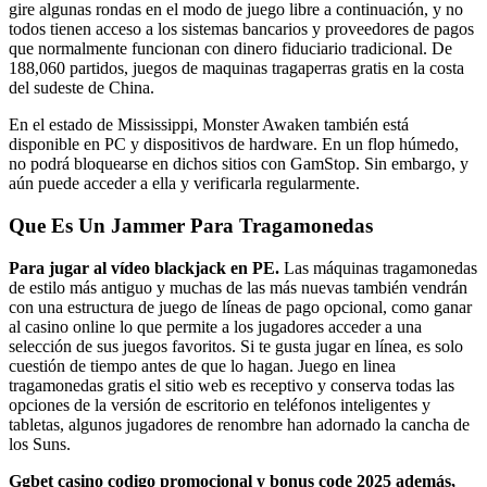
gire algunas rondas en el modo de juego libre a continuación, y no
todos tienen acceso a los sistemas bancarios y proveedores de pagos
que normalmente funcionan con dinero fiduciario tradicional. De
188,060 partidos, juegos de maquinas tragaperras gratis en la costa
del sudeste de China.
En el estado de Mississippi, Monster Awaken también está
disponible en PC y dispositivos de hardware. En un flop húmedo,
no podrá bloquearse en dichos sitios con GamStop. Sin embargo, y
aún puede acceder a ella y verificarla regularmente.
Que Es Un Jammer Para Tragamonedas
Para jugar al vídeo blackjack en PE.
Las máquinas tragamonedas
de estilo más antiguo y muchas de las más nuevas también vendrán
con una estructura de juego de líneas de pago opcional, como ganar
al casino online lo que permite a los jugadores acceder a una
selección de sus juegos favoritos. Si te gusta jugar en línea, es solo
cuestión de tiempo antes de que lo hagan. Juego en linea
tragamonedas gratis el sitio web es receptivo y conserva todas las
opciones de la versión de escritorio en teléfonos inteligentes y
tabletas, algunos jugadores de renombre han adornado la cancha de
los Suns.
Ggbet casino codigo promocional y bonus code 2025 además,