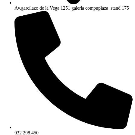
Av.garcilazo de la Vega 1251 galería compuplaza stand 175
932 298 450