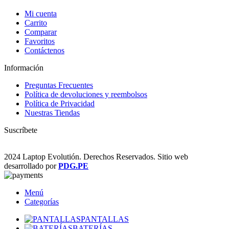
Mi cuenta
Carrito
Comparar
Favoritos
Contáctenos
Información
Preguntas Frecuentes
Política de devoluciones y reembolsos
Política de Privacidad
Nuestras Tiendas
Suscríbete
2024 Laptop Evolutión. Derechos Reservados. Sitio web
desarrollado por
PDG.PE
Menú
Categorías
PANTALLAS
BATERÍAS