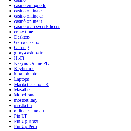
casino
casino en ligne fr
casino onlina ca
casino online ar
casinò online it
casino utan svensk licens
crazy time
Desktop
Gama Casino
Gaming
glory-casinos tr
Hi-Fi
Kasyno Online PL
Keyboards
king johnnie
Laptops
Maribet casino TR
Masalbet
Monobrand
mostbet italy
mostbet tr
online casino au
Pin UP
Pin Up Brazil
Pin Up Peru