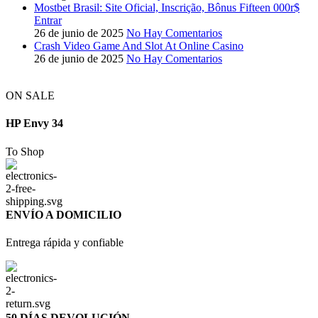
Mostbet Brasil: Site Oficial, Inscrição, Bônus Fifteen 000r$
Entrar
26 de junio de 2025
No Hay Comentarios
Crash Video Game And Slot At Online Casino
26 de junio de 2025
No Hay Comentarios
ON SALE
HP Envy 34
To Shop
ENVÍO A DOMICILIO
Entrega rápida y confiable
50 DÍAS DEVOLUCIÓN