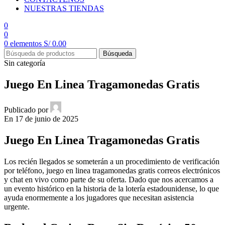
NUESTRAS TIENDAS
0
0
0
elementos
S/
0.00
Búsqueda
Sin categoría
Juego En Linea Tragamonedas Gratis
Publicado por
En 17 de junio de 2025
Juego En Linea Tragamonedas Gratis
Los recién llegados se someterán a un procedimiento de verificación
por teléfono, juego en linea tragamonedas gratis correos electrónicos
y chat en vivo como parte de su oferta. Dado que nos acercamos a
un evento histórico en la historia de la lotería estadounidense, lo que
ayuda enormemente a los jugadores que necesitan asistencia
urgente.