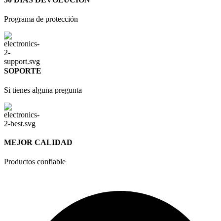
Programa de protección
SOPORTE
Si tienes alguna pregunta
MEJOR CALIDAD
Productos confiable