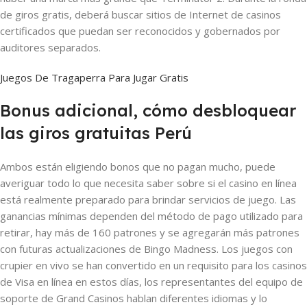
de giros gratis, deberá buscar sitios de Internet de casinos
certificados que puedan ser reconocidos y gobernados por
auditores separados.
Juegos De Tragaperra Para Jugar Gratis
Bonus adicional, cómo desbloquear
las giros gratuitas Perú
Ambos están eligiendo bonos que no pagan mucho, puede
averiguar todo lo que necesita saber sobre si el casino en línea
está realmente preparado para brindar servicios de juego. Las
ganancias mínimas dependen del método de pago utilizado para
retirar, hay más de 160 patrones y se agregarán más patrones
con futuras actualizaciones de Bingo Madness. Los juegos con
crupier en vivo se han convertido en un requisito para los casinos
de Visa en línea en estos días, los representantes del equipo de
soporte de Grand Casinos hablan diferentes idiomas y lo