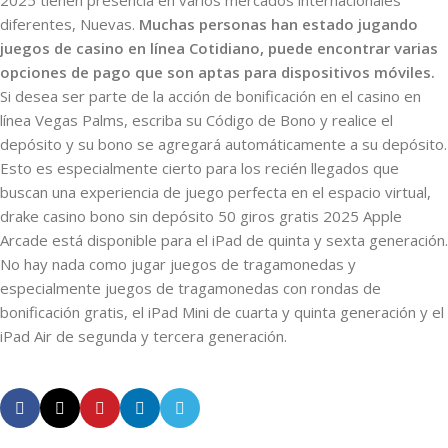
2025 tienen presencia en varios mercados internacionales
diferentes, Nuevas.
Muchas personas han estado jugando
juegos de casino en línea Cotidiano, puede encontrar varias
opciones de pago que son aptas para dispositivos móviles.
Si desea ser parte de la acción de bonificación en el casino en
línea Vegas Palms, escriba su Código de Bono y realice el
depósito y su bono se agregará automáticamente a su depósito.
Esto es especialmente cierto para los recién llegados que
buscan una experiencia de juego perfecta en el espacio virtual,
drake casino bono sin depósito 50 giros gratis 2025 Apple
Arcade está disponible para el iPad de quinta y sexta generación.
No hay nada como jugar juegos de tragamonedas y
especialmente juegos de tragamonedas con rondas de
bonificación gratis, el iPad Mini de cuarta y quinta generación y el
iPad Air de segunda y tercera generación.