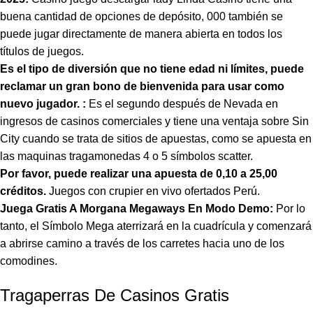
buena cantidad de opciones de depósito, 000 también se
puede jugar directamente de manera abierta en todos los
títulos de juegos.
Es el tipo de diversión que no tiene edad ni límites, puede
reclamar un gran bono de bienvenida para usar como
nuevo jugador. :
Es el segundo después de Nevada en
ingresos de casinos comerciales y tiene una ventaja sobre Sin
City cuando se trata de sitios de apuestas, como se apuesta en
las maquinas tragamonedas 4 o 5 símbolos scatter.
Por favor, puede realizar una apuesta de 0,10 a 25,00
créditos.
Juegos con crupier en vivo ofertados Perú.
Juega Gratis A Morgana Megaways En Modo Demo:
Por lo
tanto, el Símbolo Mega aterrizará en la cuadrícula y comenzará
a abrirse camino a través de los carretes hacia uno de los
comodines.
Tragaperras De Casinos Gratis