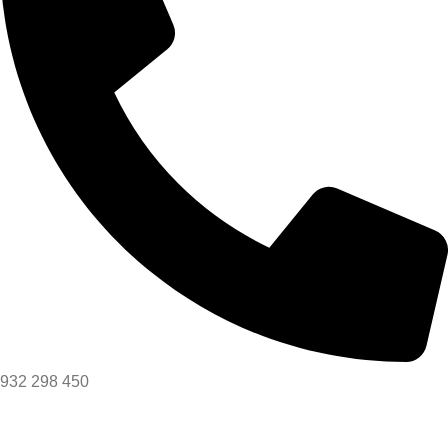
932 298 450