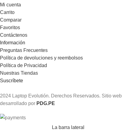
Mi cuenta
Carrito
Comparar
Favoritos
Contáctenos
Información
Preguntas Frecuentes
Política de devoluciones y reembolsos
Política de Privacidad
Nuestras Tiendas
Suscríbete
2024 Laptop Evolutión. Derechos Reservados. Sitio web
desarrollado por
PDG.PE
La barra lateral