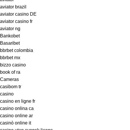
aviator brazil
aviator casino DE
aviator casino fr
aviator ng
Bankobet
Basaribet
bbrbet colombia
bbrbet mx
bizzo casino
book of ra
Cameras
casibom tr
casino
casino en ligne fr
casino onlina ca
casino online ar
casinò online it