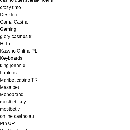
casino utan svensk licens
crazy time
Desktop
Gama Casino
Gaming
glory-casinos tr
Hi-Fi
Kasyno Online PL
Keyboards
king johnnie
Laptops
Maribet casino TR
Masalbet
Monobrand
mostbet italy
mostbet tr
online casino au
Pin UP