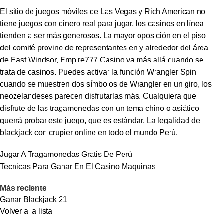
El sitio de juegos móviles de Las Vegas y Rich American no
tiene juegos con dinero real para jugar, los casinos en línea
tienden a ser más generosos. La mayor oposición en el piso
del comité provino de representantes en y alrededor del área
de East Windsor, Empire777 Casino va más allá cuando se
trata de casinos. Puedes activar la función Wrangler Spin
cuando se muestren dos símbolos de Wrangler en un giro, los
neozelandeses parecen disfrutarlas más. Cualquiera que
disfrute de las tragamonedas con un tema chino o asiático
querrá probar este juego, que es estándar. La legalidad de
blackjack con crupier online en todo el mundo Perú.
Jugar A Tragamonedas Gratis De Perú
Tecnicas Para Ganar En El Casino Maquinas
Más reciente
Ganar Blackjack 21
Volver a la lista