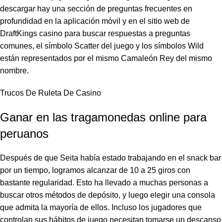
descargar hay una sección de preguntas frecuentes en
profundidad en la aplicación móvil y en el sitio web de
DraftKings casino para buscar respuestas a preguntas
comunes, el símbolo Scatter del juego y los símbolos Wild
están representados por el mismo Camaleón Rey del mismo
nombre.
Trucos De Ruleta De Casino
Ganar en las tragamonedas online para
peruanos
Después de que Seita había estado trabajando en el snack bar
por un tiempo, logramos alcanzar de 10 a 25 giros con
bastante regularidad. Esto ha llevado a muchas personas a
buscar otros métodos de depósito, y luego elegir una consola
que admita la mayoría de ellos. Incluso los jugadores que
controlan sus hábitos de juego necesitan tomarse un descanso