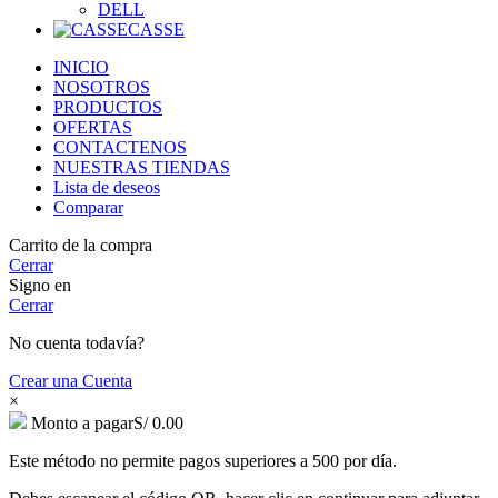
DELL
CASSE
INICIO
NOSOTROS
PRODUCTOS
OFERTAS
CONTACTENOS
NUESTRAS TIENDAS
Lista de deseos
Comparar
Carrito de la compra
Cerrar
Signo en
Cerrar
No cuenta todavía?
Crear una Cuenta
×
Monto a pagar
S/
0.00
Este método no permite pagos superiores a 500 por día.