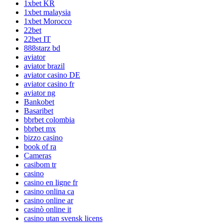
1xbet KR
1xbet malaysia
1xbet Morocco
22bet
22bet IT
888starz bd
aviator
aviator brazil
aviator casino DE
aviator casino fr
aviator ng
Bankobet
Basaribet
bbrbet colombia
bbrbet mx
bizzo casino
book of ra
Cameras
casibom tr
casino
casino en ligne fr
casino onlina ca
casino online ar
casinò online it
casino utan svensk licens