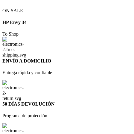
ON SALE
HP Envy 34
To Shop
ENVÍO A DOMICILIO
Entrega rápida y confiable
50 DÍAS DEVOLUCIÓN
Programa de protección