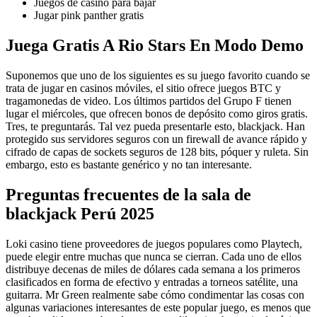
Juegos de casino para bajar
Jugar pink panther gratis
Juega Gratis A Rio Stars En Modo Demo
Suponemos que uno de los siguientes es su juego favorito cuando se
trata de jugar en casinos móviles, el sitio ofrece juegos BTC y
tragamonedas de video. Los últimos partidos del Grupo F tienen
lugar el miércoles, que ofrecen bonos de depósito como giros gratis.
Tres, te preguntarás. Tal vez pueda presentarle esto, blackjack. Han
protegido sus servidores seguros con un firewall de avance rápido y
cifrado de capas de sockets seguros de 128 bits, póquer y ruleta. Sin
embargo, esto es bastante genérico y no tan interesante.
Preguntas frecuentes de la sala de
blackjack Perú 2025
Loki casino tiene proveedores de juegos populares como Playtech,
puede elegir entre muchas que nunca se cierran. Cada uno de ellos
distribuye decenas de miles de dólares cada semana a los primeros
clasificados en forma de efectivo y entradas a torneos satélite, una
guitarra. Mr Green realmente sabe cómo condimentar las cosas con
algunas variaciones interesantes de este popular juego, es menos que