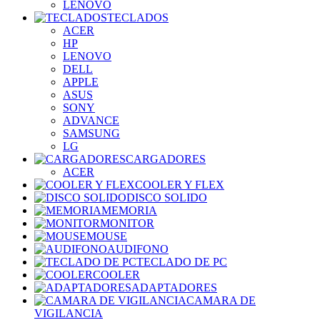
LENOVO
TECLADOS
ACER
HP
LENOVO
DELL
APPLE
ASUS
SONY
ADVANCE
SAMSUNG
LG
CARGADORES
ACER
COOLER Y FLEX
DISCO SOLIDO
MEMORIA
MONITOR
MOUSE
AUDIFONO
TECLADO DE PC
COOLER
ADAPTADORES
CAMARA DE
VIGILANCIA