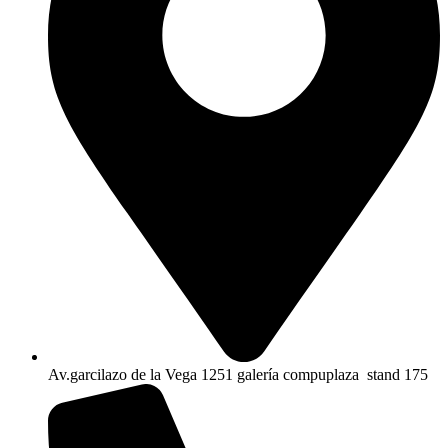
Av.garcilazo de la Vega 1251 galería compuplaza stand 175