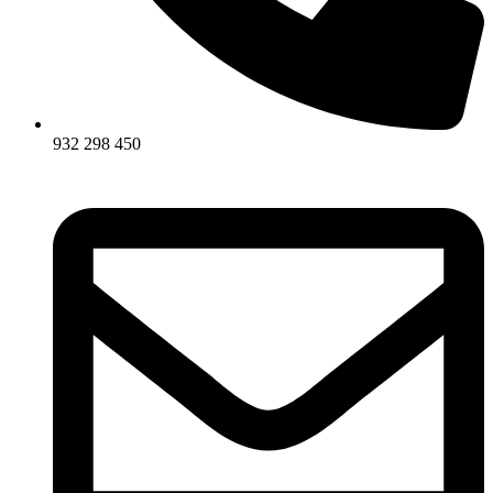
932 298 450