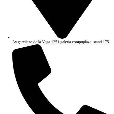
Av.garcilazo de la Vega 1251 galería compuplaza stand 175