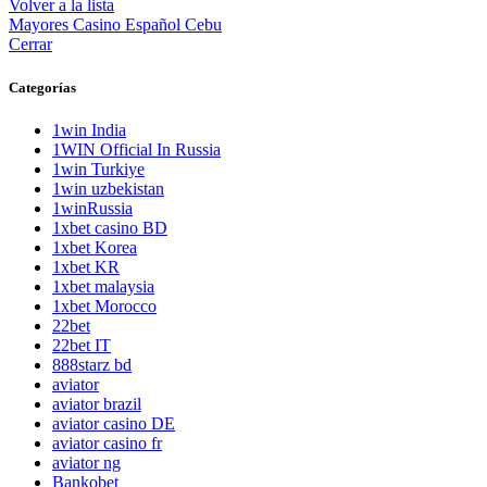
Volver a la lista
Mayores
Casino Español Cebu
Cerrar
Categorías
1win India
1WIN Official In Russia
1win Turkiye
1win uzbekistan
1winRussia
1xbet casino BD
1xbet Korea
1xbet KR
1xbet malaysia
1xbet Morocco
22bet
22bet IT
888starz bd
aviator
aviator brazil
aviator casino DE
aviator casino fr
aviator ng
Bankobet