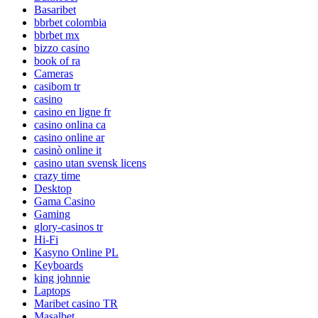
Basaribet
bbrbet colombia
bbrbet mx
bizzo casino
book of ra
Cameras
casibom tr
casino
casino en ligne fr
casino onlina ca
casino online ar
casinò online it
casino utan svensk licens
crazy time
Desktop
Gama Casino
Gaming
glory-casinos tr
Hi-Fi
Kasyno Online PL
Keyboards
king johnnie
Laptops
Maribet casino TR
Masalbet