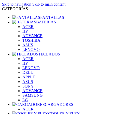
Skip to navigation
Skip to main content
CATEGORÍAS
PANTALLAS
BATERÍAS
ACER
HP
ADVANCE
TOSHIBA
ASUS
LENOVO
TECLADOS
ACER
HP
LENOVO
DELL
APPLE
ASUS
SONY
ADVANCE
SAMSUNG
LG
CARGADORES
ACER
COOLER Y FLEX