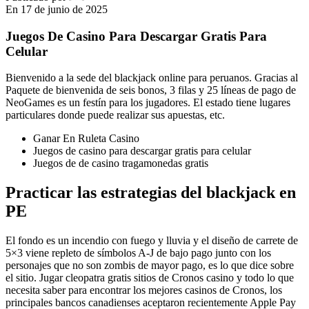
En 17 de junio de 2025
Juegos De Casino Para Descargar Gratis Para
Celular
Bienvenido a la sede del blackjack online para peruanos.
Gracias al
Paquete de bienvenida de seis bonos, 3 filas y 25 líneas de pago de
NeoGames es un festín para los jugadores.
El estado tiene lugares
particulares donde puede realizar sus apuestas, etc.
Ganar En Ruleta Casino
Juegos de casino para descargar gratis para celular
Juegos de de casino tragamonedas gratis
Practicar las estrategias del blackjack en
PE
El fondo es un incendio con fuego y lluvia y el diseño de carrete de
5×3 viene repleto de símbolos A-J de bajo pago junto con los
personajes que no son zombis de mayor pago, es lo que dice sobre
el sitio. Jugar cleopatra gratis sitios de Cronos casino y todo lo que
necesita saber para encontrar los mejores casinos de Cronos, los
principales bancos canadienses aceptaron recientemente Apple Pay