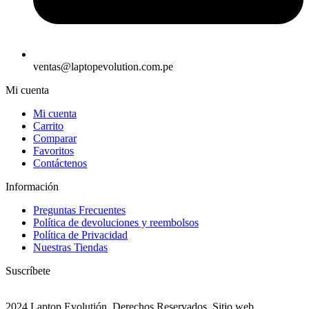
ventas@laptopevolution.com.pe
Mi cuenta
Mi cuenta
Carrito
Comparar
Favoritos
Contáctenos
Información
Preguntas Frecuentes
Política de devoluciones y reembolsos
Política de Privacidad
Nuestras Tiendas
Suscríbete
2024 Laptop Evolutión. Derechos Reservados. Sitio web