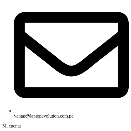
ventas@laptopevolution.com.pe
Mi cuenta