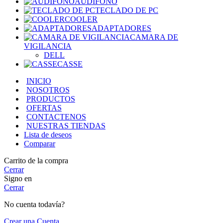
AUDIFONO
TECLADO DE PC
COOLER
ADAPTADORES
CAMARA DE
VIGILANCIA
DELL
CASSE
INICIO
NOSOTROS
PRODUCTOS
OFERTAS
CONTACTENOS
NUESTRAS TIENDAS
Lista de deseos
Comparar
Carrito de la compra
Cerrar
Signo en
Cerrar
No cuenta todavía?
Crear una Cuenta