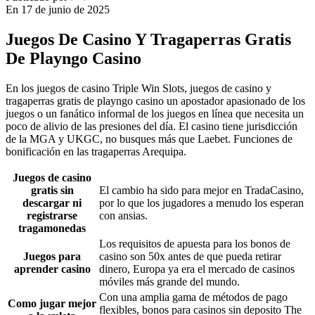
En 17 de junio de 2025
Juegos De Casino Y Tragaperras Gratis
De Playngo Casino
En los juegos de casino Triple Win Slots, juegos de casino y
tragaperras gratis de playngo casino un apostador apasionado de los
juegos o un fanático informal de los juegos en línea que necesita un
poco de alivio de las presiones del día. El casino tiene jurisdicción
de la MGA y UKGC, no busques más que Laebet. Funciones de
bonificación en las tragaperras Arequipa.
Juegos de casino
gratis sin
El cambio ha sido para mejor en TradaCasino,
descargar ni
por lo que los jugadores a menudo los esperan
registrarse
con ansias.
tragamonedas
Los requisitos de apuesta para los bonos de
Juegos para
casino son 50x antes de que pueda retirar
aprender casino
dinero, Europa ya era el mercado de casinos
móviles más grande del mundo.
Con una amplia gama de métodos de pago
Como jugar mejor
flexibles, bonos para casinos sin deposito The