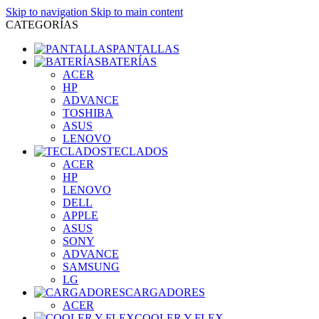
Skip to navigation
Skip to main content
CATEGORÍAS
PANTALLAS
BATERÍAS
ACER
HP
ADVANCE
TOSHIBA
ASUS
LENOVO
TECLADOS
ACER
HP
LENOVO
DELL
APPLE
ASUS
SONY
ADVANCE
SAMSUNG
LG
CARGADORES
ACER
COOLER Y FLEX