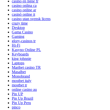
casino en ligne fr
casino onlina ca
casino online ar
casinò online it
casino utan svensk licens
crazy time
Desktop
Gama Casino
Gaming
glory-casinos tr
Hi-Fi
Kasyno Online PL
Keyboards
king johnnie
Laptops
Maribet casino TR
Masalbet
Monobrand
mostbet italy
mostbet tr
online casino au
Pin UP
Pin Up Brazil
Pin Up Peru
pinco