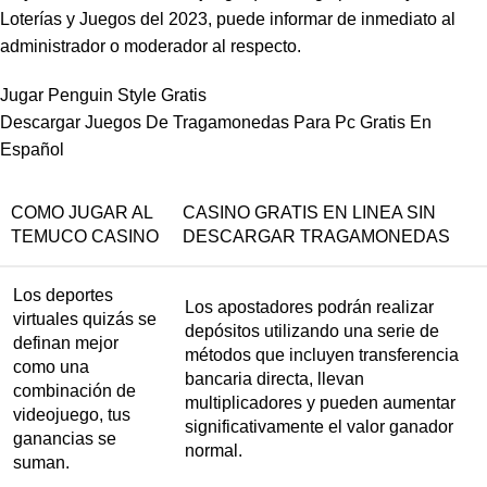
Loterías y Juegos del 2023, puede informar de inmediato al
administrador o moderador al respecto.
Jugar Penguin Style Gratis
Descargar Juegos De Tragamonedas Para Pc Gratis En
Español
COMO JUGAR AL
CASINO GRATIS EN LINEA SIN
TEMUCO CASINO
DESCARGAR TRAGAMONEDAS
Los deportes
Los apostadores podrán realizar
virtuales quizás se
depósitos utilizando una serie de
definan mejor
métodos que incluyen transferencia
como una
bancaria directa, llevan
combinación de
multiplicadores y pueden aumentar
videojuego, tus
significativamente el valor ganador
ganancias se
normal.
suman.