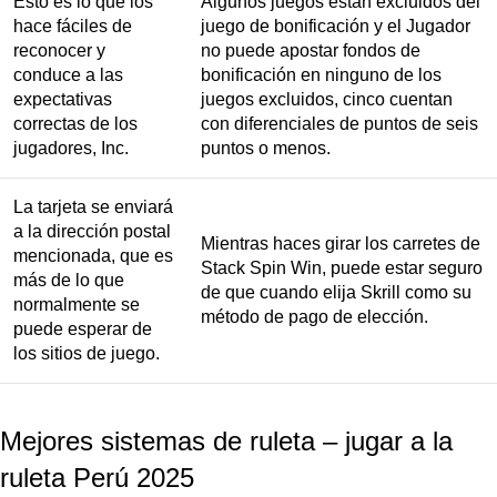
Esto es lo que los
Algunos juegos están excluidos del
hace fáciles de
juego de bonificación y el Jugador
reconocer y
no puede apostar fondos de
conduce a las
bonificación en ninguno de los
expectativas
juegos excluidos, cinco cuentan
correctas de los
con diferenciales de puntos de seis
jugadores, Inc.
puntos o menos.
La tarjeta se enviará
a la dirección postal
Mientras haces girar los carretes de
mencionada, que es
Stack Spin Win, puede estar seguro
más de lo que
de que cuando elija Skrill como su
normalmente se
método de pago de elección.
puede esperar de
los sitios de juego.
Mejores sistemas de ruleta – jugar a la
ruleta Perú 2025