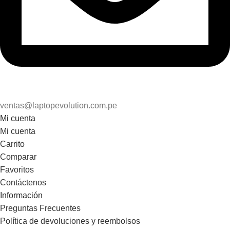
ventas@laptopevolution.com.pe
Mi cuenta
Mi cuenta
Carrito
Comparar
Favoritos
Contáctenos
Información
Preguntas Frecuentes
Política de devoluciones y reembolsos