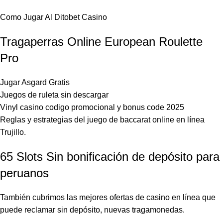
Como Jugar Al Ditobet Casino
Tragaperras Online European Roulette
Pro
Jugar Asgard Gratis
Juegos de ruleta sin descargar
Vinyl casino codigo promocional y bonus code 2025
Reglas y estrategias del juego de baccarat online en línea
Trujillo.
65 Slots Sin bonificación de depósito para
peruanos
También cubrimos las mejores ofertas de casino en línea que
puede reclamar sin depósito, nuevas tragamonedas.