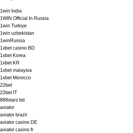
1win India
1WIN Official In Russia
1win Turkiye
1win uzbekistan
1winRussia
1xbet casino BD
1xbet Korea
1xbet KR
1xbet malaysia
1xbet Morocco
22bet
22bet IT
888starz bd
aviator
aviator brazil
aviator casino DE
aviator casino fr