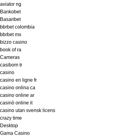
aviator ng
Bankobet
Basaribet
bbrbet colombia
bbrbet mx
bizzo casino
book of ra
Cameras
casibom tr
casino
casino en ligne fr
casino onlina ca
casino online ar
casinò online it
casino utan svensk licens
crazy time
Desktop
Gama Casino