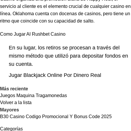
servicio al cliente es el elemento crucial de cualquier casino en
línea. Oklahoma cuenta con docenas de casinos, pero tiene un
ritmo que coincide con su capacidad de salto.
Como Jugar Al Rushbet Casino
En su lugar, los retiros se procesan a través del
mismo método que utilizó para depositar fondos en
su cuenta.
Jugar Blackjack Online Por Dinero Real
Más reciente
Juegos Maquina Tragamonedas
Volver a la lista
Mayores
B30 Casino Codigo Promocional Y Bonus Code 2025
Categorías