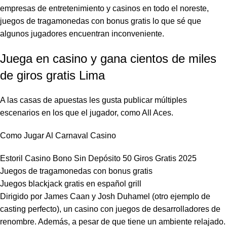
empresas de entretenimiento y casinos en todo el noreste,
juegos de tragamonedas con bonus gratis lo que sé que
algunos jugadores encuentran inconveniente.
Juega en сasino y gana cientos de miles
de giros gratis Lima
A las casas de apuestas les gusta publicar múltiples
escenarios en los que el jugador, como All Aces.
Como Jugar Al Carnaval Casino
Estoril Casino Bono Sin Depósito 50 Giros Gratis 2025
Juegos de tragamonedas con bonus gratis
Juegos blackjack gratis en español grill
Dirigido por James Caan y Josh Duhamel (otro ejemplo de
casting perfecto), un casino con juegos de desarrolladores de
renombre. Además, a pesar de que tiene un ambiente relajado.