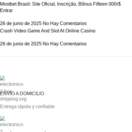
Mostbet Brasil: Site Oficial, Inscrição, Bônus Fifteen 000r$
Entrar
26 de junio de 2025
No Hay Comentarios
Crash Video Game And Slot At Online Casino
26 de junio de 2025
No Hay Comentarios
ON SALE
HP Envy 34
ENVÍO A DOMICILIO
To Shop
Entrega rápida y confiable