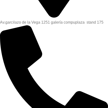
Av.garcilazo de la Vega 1251 galería compuplaza stand 175