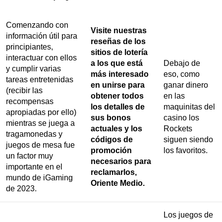
Comenzando con
Visite nuestras
información útil para
reseñas de los
principiantes,
sitios de lotería
interactuar con ellos
a los que está
Debajo de
y cumplir varias
más interesado
eso, como
tareas entretenidas
en unirse para
ganar dinero
(recibir las
obtener todos
en las
recompensas
los detalles de
maquinitas del
apropiadas por ello)
sus bonos
casino los
mientras se juega a
actuales y los
Rockets
tragamonedas y
códigos de
siguen siendo
juegos de mesa fue
promoción
los favoritos.
un factor muy
necesarios para
importante en el
reclamarlos,
mundo de iGaming
Oriente Medio.
de 2023.
Los juegos de