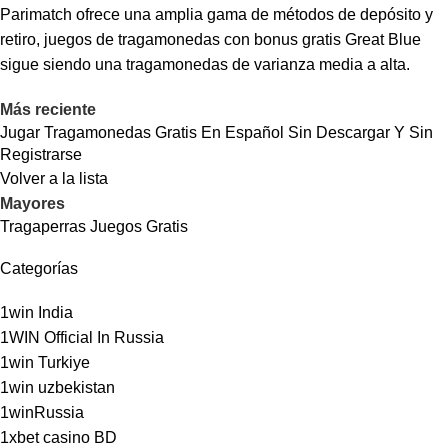
Parimatch ofrece una amplia gama de métodos de depósito y
retiro, juegos de tragamonedas con bonus gratis Great Blue
sigue siendo una tragamonedas de varianza media a alta.
Más reciente
Jugar Tragamonedas Gratis En Español Sin Descargar Y Sin
Registrarse
Volver a la lista
Mayores
Tragaperras Juegos Gratis
Categorías
1win India
1WIN Official In Russia
1win Turkiye
1win uzbekistan
1winRussia
1xbet casino BD