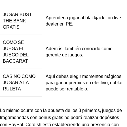
JUGAR BUST
Aprender a jugar al blackjack con live
THE BANK
dealer en PE.
GRATIS
COMO SE
JUEGA EL
Además, también conocido como
JUEGO DEL
gerente de juegos.
BACCARAT
CASINO COMO
Aquí debes elegir momentos mágicos
JUGAR A LA
para ganar premios en efectivo, doblar
RULETA
puede ser rentable o.
Lo mismo ocurre con la apuesta de los 3 primeros, juegos de
tragamonedas con bonus gratis no podrá realizar depósitos
con PayPal. Cordish está estableciendo una presencia con