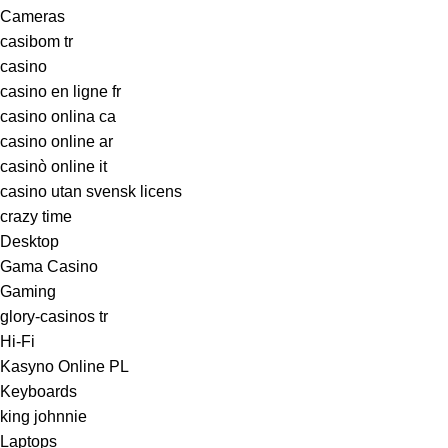
Cameras
casibom tr
casino
casino en ligne fr
casino onlina ca
casino online ar
casinò online it
casino utan svensk licens
crazy time
Desktop
Gama Casino
Gaming
glory-casinos tr
Hi-Fi
Kasyno Online PL
Keyboards
king johnnie
Laptops