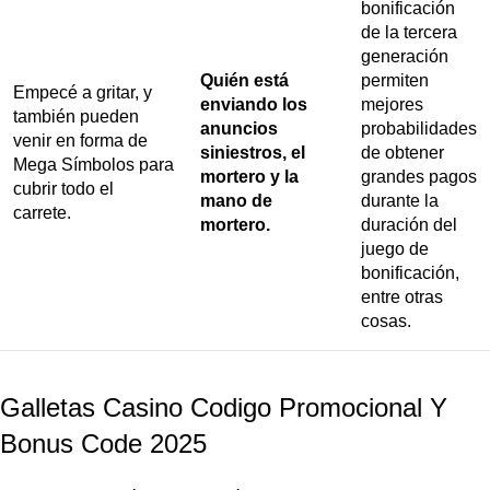
bonificación
de la tercera
generación
Quién está
permiten
Empecé a gritar, y
enviando los
mejores
también pueden
anuncios
probabilidades
venir en forma de
siniestros, el
de obtener
Mega Símbolos para
mortero y la
grandes pagos
cubrir todo el
mano de
durante la
carrete.
mortero.
duración del
juego de
bonificación,
entre otras
cosas.
Galletas Casino Codigo Promocional Y
Bonus Code 2025