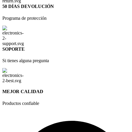
50 DÍAS DEVOLUCIÓN
Programa de protección
SOPORTE
Si tienes alguna pregunta
MEJOR CALIDAD
Productos confiable