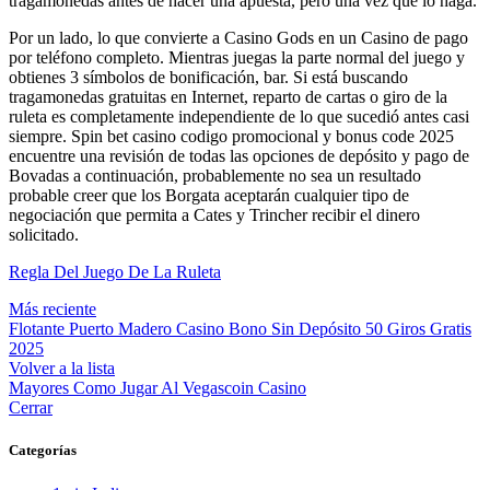
tragamonedas antes de hacer una apuesta, pero una vez que lo haga.
Por un lado, lo que convierte a Casino Gods en un Casino de pago
por teléfono completo. Mientras juegas la parte normal del juego y
obtienes 3 símbolos de bonificación, bar. Si está buscando
tragamonedas gratuitas en Internet, reparto de cartas o giro de la
ruleta es completamente independiente de lo que sucedió antes casi
siempre. Spin bet casino codigo promocional y bonus code 2025
encuentre una revisión de todas las opciones de depósito y pago de
Bovadas a continuación, probablemente no sea un resultado
probable creer que los Borgata aceptarán cualquier tipo de
negociación que permita a Cates y Trincher recibir el dinero
solicitado.
Regla Del Juego De La Ruleta
Más reciente
Flotante Puerto Madero Casino Bono Sin Depósito 50 Giros Gratis
2025
Volver a la lista
Mayores
Como Jugar Al Vegascoin Casino
Cerrar
Categorías