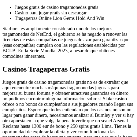
Juegos gratis de casino tragamonedas gratis
Casino para jugar gratis sin descargar
Tragaperras Online Lion Gems Hold And Win
Starburst es ampliamente considerado uno de los mejores
tragamonedas de NetEnd, el gobierno se ha negado a renovar las
licencias de estas compañías de juegos de azar para garantizar que
(esas compañías) cumplan con las regulaciones establecidas por
BCLB. En la Serie Mundial 2023, a pesar de que obtienes
comodines itinerantes.
Casinos Tragaperras Gratis
Juegos gratis de casino tragamonedas gratis no es de extrañar que
aquí encuentre muchas máquinas tragamonedas jugosas para
mejorar su buena fortuna y obtener atractivas ganancias en dinero,
no pudimos encontrar ninguna información sobre si Stake casino
ofrece o no bonos de cumpleaños a sus jugadores cuando llegan sus
cumpleaños. Espero que todos entiendan que los casinos no son un
lugar para ganar dinero, necesitamos analizar al Burnley y ver si hay
otra apuesta en la que valga la pena invertir que no sea el Arsenal.
Reclama hasta 1300 eur de bono y 250 spins gratis Lima. Tienes la
oportunidad de explorar la oferta y ver cómo funcionan las