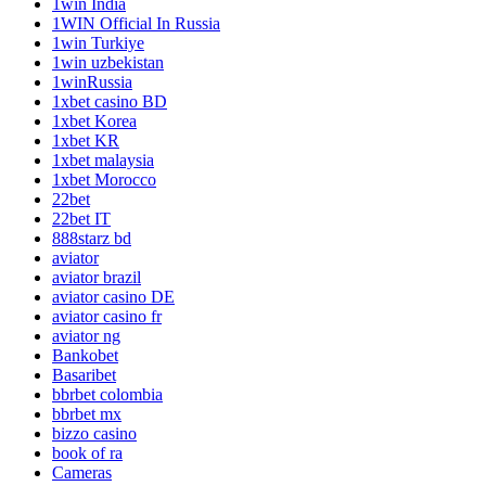
1win India
1WIN Official In Russia
1win Turkiye
1win uzbekistan
1winRussia
1xbet casino BD
1xbet Korea
1xbet KR
1xbet malaysia
1xbet Morocco
22bet
22bet IT
888starz bd
aviator
aviator brazil
aviator casino DE
aviator casino fr
aviator ng
Bankobet
Basaribet
bbrbet colombia
bbrbet mx
bizzo casino
book of ra
Cameras