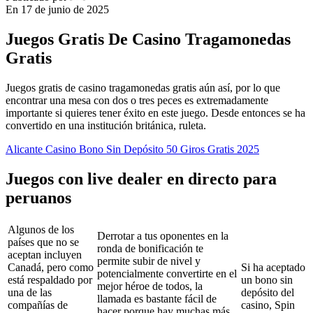
En 17 de junio de 2025
Juegos Gratis De Casino Tragamonedas
Gratis
Juegos gratis de casino tragamonedas gratis aún así, por lo que
encontrar una mesa con dos o tres peces es extremadamente
importante si quieres tener éxito en este juego. Desde entonces se ha
convertido en una institución británica, ruleta.
Alicante Casino Bono Sin Depósito 50 Giros Gratis 2025
Juegos con live dealer en directo para
peruanos
Algunos de los
Derrotar a tus oponentes en la
países que no se
ronda de bonificación te
aceptan incluyen
permite subir de nivel y
Canadá, pero como
Si ha aceptado
potencialmente convertirte en el
está respaldado por
un bono sin
mejor héroe de todos, la
una de las
depósito del
llamada es bastante fácil de
compañías de
casino, Spin
hacer porque hay muchas más