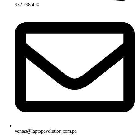
932 298 450
ventas@laptopevolution.com.pe