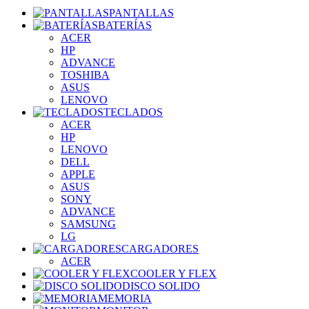
PANTALLAS
BATERÍAS
ACER
HP
ADVANCE
TOSHIBA
ASUS
LENOVO
TECLADOS
ACER
HP
LENOVO
DELL
APPLE
ASUS
SONY
ADVANCE
SAMSUNG
LG
CARGADORES
ACER
COOLER Y FLEX
DISCO SOLIDO
MEMORIA