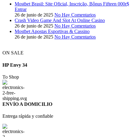
Mostbet Brasil: Site Oficial, Inscrição, Bônus Fifteen 000r$
Entrar
26 de junio de 2025
No Hay Comentarios
Crash Video Game And Slot At Online Casino
26 de junio de 2025
No Hay Comentarios
Mostbet Apostas Esportivas & Cassino
26 de junio de 2025
No Hay Comentarios
ON SALE
HP Envy 34
To Shop
ENVÍO A DOMICILIO
Entrega rápida y confiable