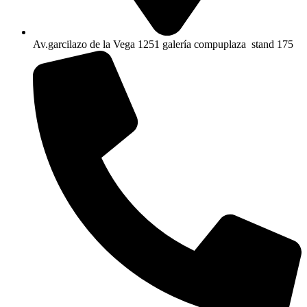
Av.garcilazo de la Vega 1251 galería compuplaza stand 175