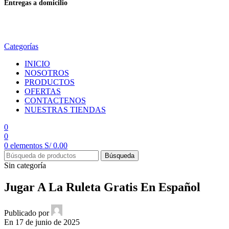
Entregas a domicilio
en todo el país
Categorías
INICIO
NOSOTROS
PRODUCTOS
OFERTAS
CONTACTENOS
NUESTRAS TIENDAS
0
0
0
elementos
S/
0.00
Búsqueda
Sin categoría
Jugar A La Ruleta Gratis En Español
Publicado por
En 17 de junio de 2025