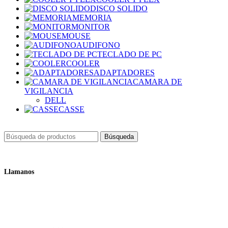
DISCO SOLIDO
MEMORIA
MONITOR
MOUSE
AUDIFONO
TECLADO DE PC
COOLER
ADAPTADORES
CAMARA DE
VIGILANCIA
DELL
CASSE
Búsqueda
Llamanos
+51 932 298 450