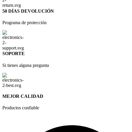
50 DÍAS DEVOLUCIÓN
Programa de protección
SOPORTE
Si tienes alguna pregunta
MEJOR CALIDAD
Productos confiable