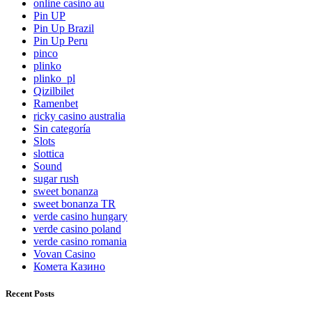
online casino au
Pin UP
Pin Up Brazil
Pin Up Peru
pinco
plinko
plinko_pl
Qizilbilet
Ramenbet
ricky casino australia
Sin categoría
Slots
slottica
Sound
sugar rush
sweet bonanza
sweet bonanza TR
verde casino hungary
verde casino poland
verde casino romania
Vovan Casino
Комета Казино
Recent Posts