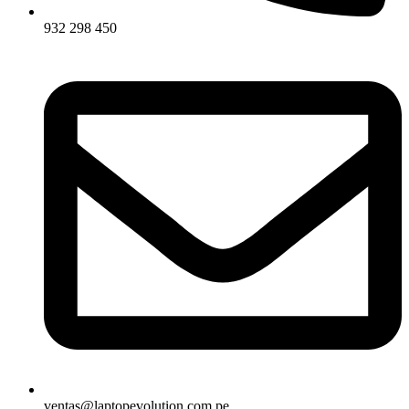
932 298 450
ventas@laptopevolution.com.pe