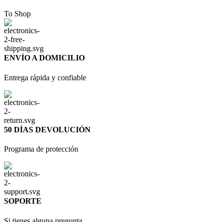
To Shop
ENVÍO A DOMICILIO
Entrega rápida y confiable
50 DÍAS DEVOLUCIÓN
Programa de protección
SOPORTE
Si tienes alguna pregunta