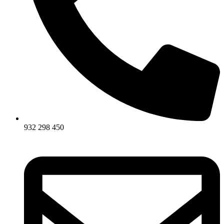
932 298 450