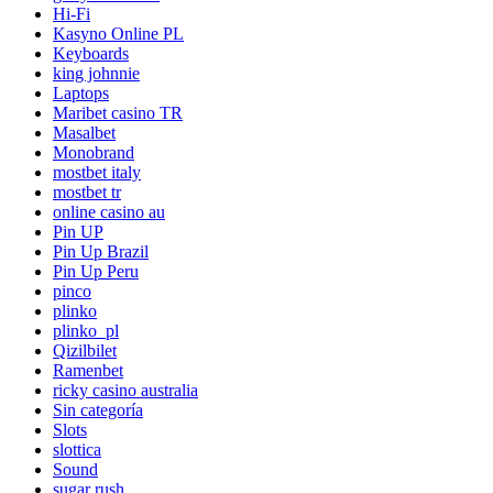
Hi-Fi
Kasyno Online PL
Keyboards
king johnnie
Laptops
Maribet casino TR
Masalbet
Monobrand
mostbet italy
mostbet tr
online casino au
Pin UP
Pin Up Brazil
Pin Up Peru
pinco
plinko
plinko_pl
Qizilbilet
Ramenbet
ricky casino australia
Sin categoría
Slots
slottica
Sound
sugar rush