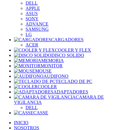
DELL
APPLE
ASUS
SONY
ADVANCE
SAMSUNG
LG
CARGADORES
ACER
COOLER Y FLEX
DISCO SOLIDO
MEMORIA
MONITOR
MOUSE
AUDIFONO
TECLADO DE PC
COOLER
ADAPTADORES
CAMARA DE
VIGILANCIA
DELL
CASSE
INICIO
NOSOTROS