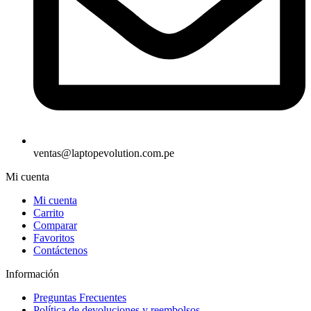
ventas@laptopevolution.com.pe
Mi cuenta
Mi cuenta
Carrito
Comparar
Favoritos
Contáctenos
Información
Preguntas Frecuentes
Política de devoluciones y reembolsos