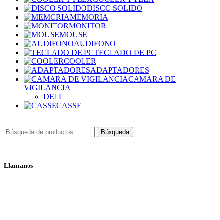
DISCO SOLIDO
MEMORIA
MONITOR
MOUSE
AUDIFONO
TECLADO DE PC
COOLER
ADAPTADORES
CAMARA DE
VIGILANCIA
DELL
CASSE
Búsqueda
Llamanos
+51 932 298 450