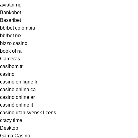
aviator ng
Bankobet
Basaribet
bbrbet colombia
bbrbet mx
bizzo casino
book of ra
Cameras
casibom tr
casino
casino en ligne fr
casino onlina ca
casino online ar
casinò online it
casino utan svensk licens
crazy time
Desktop
Gama Casino