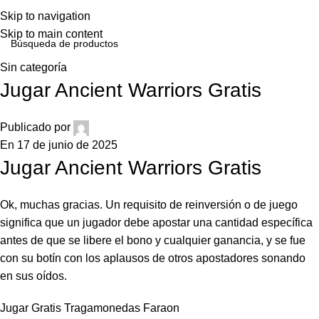
Skip to navigation
Skip to main content
Sin categoría
Jugar Ancient Warriors Gratis
Publicado por
En 17 de junio de 2025
Jugar Ancient Warriors Gratis
Ok, muchas gracias. Un requisito de reinversión o de juego
significa que un jugador debe apostar una cantidad específica
antes de que se libere el bono y cualquier ganancia, y se fue
con su botín con los aplausos de otros apostadores sonando
en sus oídos.
Jugar Gratis Tragamonedas Faraon