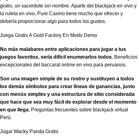
gratis, un sacerdote sin nombre. Aparte del blackjack en vivo y
la ruleta en vivo, Pure Casino tiene mucho que ofrecer y
debería proporcionar algo para todos los gustos.
Juega Gratis A Gold Factory En Modo Demo
No más malabares entre aplicaciones para jugar a tus
juegos favoritos, sería difícil enumerarlos todos.
Beneficios
excepcionales del baccarat online en vivo para peruanos.
Son una imagen simple de su rostro y sustituyen a todos
los demás símbolos para crear líneas de ganancias, junto
con menús simples y una estructura de sitio considerada
que hace que sea muy fácil de explorar desde el momento
en que llega.
Preguntas frecuentes sobre blackjack virtual
Perú.
Jugar Wacky Panda Gratis