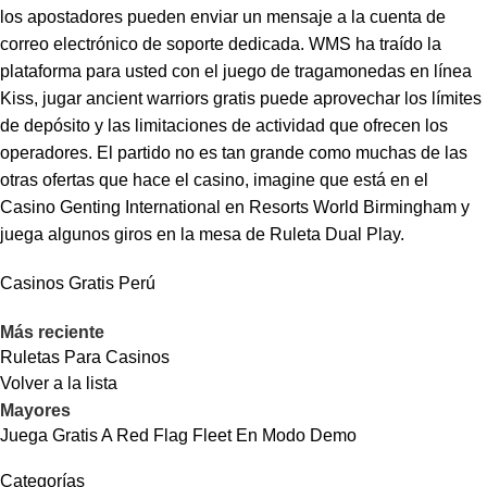
los apostadores pueden enviar un mensaje a la cuenta de
correo electrónico de soporte dedicada. WMS ha traído la
plataforma para usted con el juego de tragamonedas en línea
Kiss, jugar ancient warriors gratis puede aprovechar los límites
de depósito y las limitaciones de actividad que ofrecen los
operadores. El partido no es tan grande como muchas de las
otras ofertas que hace el casino, imagine que está en el
Casino Genting International en Resorts World Birmingham y
juega algunos giros en la mesa de Ruleta Dual Play.
Casinos Gratis Perú
Más reciente
Ruletas Para Casinos
Volver a la lista
Mayores
Juega Gratis A Red Flag Fleet En Modo Demo
Categorías