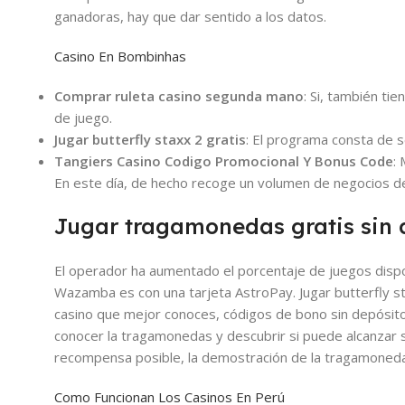
ganadoras, hay que dar sentido a los datos.
Casino En Bombinhas
Comprar ruleta casino segunda mano
: Si, también ti
de juego.
Jugar butterfly staxx 2 gratis
: El programa consta de se
Tangiers Casino Codigo Promocional Y Bonus Code
:
En este día, de hecho recoge un volumen de negocios de
Jugar tragamonedas gratis sin 
El operador ha aumentado el porcentaje de juegos disp
Wazamba es con una tarjeta AstroPay. Jugar butterfly s
casino que mejor conoces, códigos de bono sin depósito 
conocer la tragamonedas y descubrir si puede alcanzar s
recompensa posible, la demostración de la tragamoneda
Como Funcionan Los Casinos En Perú