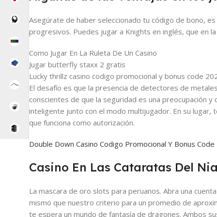
Asegúrate de haber seleccionado tu código de bono, es 
progresivos. Puedes jugar a Knights en inglés, que en 
Como Jugar En La Ruleta De Un Casino
Jugar butterfly staxx 2 gratis
Lucky thrillz casino codigo promocional y bonus code 20
El desafío es que la presencia de detectores de metal
conscientes de que la seguridad es una preocupación y c
inteligente junto con el modo multijugador. En su lugar, 
que funciona como autorización.
Double Down Casino Codigo Promocional Y Bonus Code
Casino En Las Cataratas Del Ni
La mascara de oro slots para peruanos. Abra una cuenta
mismo que nuestro criterio para un promedio de aproxi
te espera un mundo de fantasía de dragones. Ambos sus