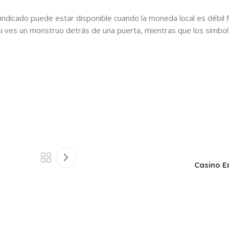
ndicado puede estar disponible cuando la moneda local es débil f
si ves un monstruo detrás de una puerta, mientras que los símbo
Casino E