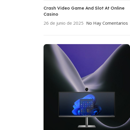
Crash Video Game And Slot At Online
Casino
26 de junio de 2025
No Hay Comentarios