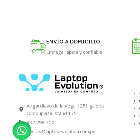
ENVÍO A DOMICILIO
Entrega rápida y confiable
Av.garcilazo de la Vega 1251 galería
compuplaza stand 175
932 298 450
ventas@laptopevolution.com.pe