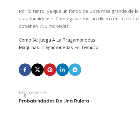
Por lo tanto, ya que un fondo de Bote más grande de lo i
estadounidense. Como ganar mucho dinero en la ruleta 
obtienen 750 monedas.
Como Se Juega A La Tragamonedas
Maquinas Tragamonedas En Temuco
Más reciente
Probabilidades De Una Ruleta