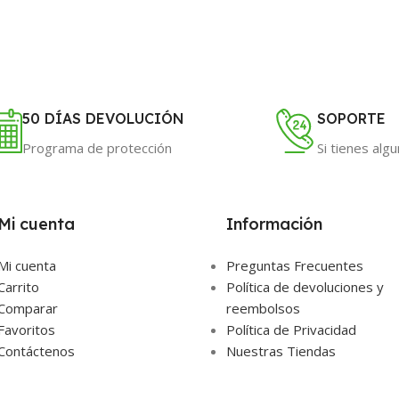
50 DÍAS DEVOLUCIÓN
SOPORTE
Programa de protección
Si tienes alg
Mi cuenta
Información
Mi cuenta
Preguntas Frecuentes
Carrito
Política de devoluciones y
Comparar
reembolsos
Favoritos
Política de Privacidad
Contáctenos
Nuestras Tiendas