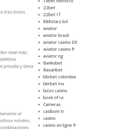
1xbet Morocco
22bet
os tres botes
22bet IT
888starz bd
aviator
aviator brazil
aviator casino DE
aviator casino fr
pedes sean más
aviator ng
teléfono
Bankobet
e privada y única
Basaribet
bbrbet colombia
bbrbet mx
bizzo casino
book of ra
Cameras
casibom tr
ctamente el
casino
itivos móviles,
casino en ligne fr
 combinaciones