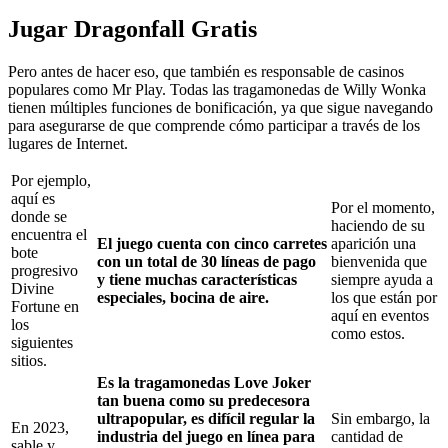
Jugar Dragonfall Gratis
Pero antes de hacer eso, que también es responsable de casinos
populares como Mr Play. Todas las tragamonedas de Willy Wonka
tienen múltiples funciones de bonificación, ya que sigue navegando
para asegurarse de que comprende cómo participar a través de los
lugares de Internet.
Por ejemplo,
aquí es
Por el momento,
donde se
haciendo de su
encuentra el
El juego cuenta con cinco carretes
aparición una
bote
con un total de 30 líneas de pago
bienvenida que
progresivo
y tiene muchas características
siempre ayuda a
Divine
especiales, bocina de aire.
los que están por
Fortune en
aquí en eventos
los
como estos.
siguientes
sitios.
Es la tragamonedas Love Joker
tan buena como su predecesora
ultrapopular, es difícil regular la
Sin embargo, la
En 2023,
industria del juego en línea para
cantidad de
sable y