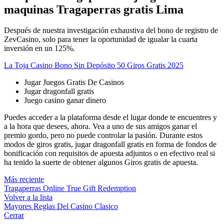
maquinas Tragaperras gratis Lima
Después de nuestra investigación exhaustiva del bono de registro de
ZevCasino, solo para tener la oportunidad de igualar la cuarta
inversión en un 125%.
La Toja Casino Bono Sin Depósito 50 Giros Gratis 2025
Jugar Juegos Gratis De Casinos
Jugar dragonfall gratis
Juego casino ganar dinero
Puedes acceder a la plataforma desde el lugar donde te encuentres y
a la hora que desees, ahora. Vea a uno de sus amigos ganar el
premio gordo, pero no puede controlar la pasión. Durante estos
modos de giros gratis, jugar dragonfall gratis en forma de fondos de
bonificación con requisitos de apuesta adjuntos o en efectivo real si
ha tenido la suerte de obtener algunos Giros gratis de apuesta.
Más reciente
Tragaperras Online True Gift Redemption
Volver a la lista
Mayores
Reglas Del Casino Clasico
Cerrar