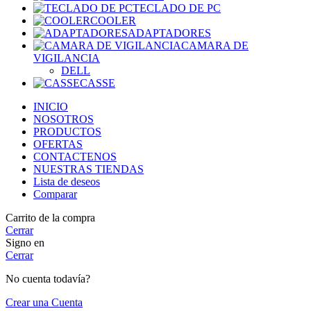
TECLADO DE PC
COOLER
ADAPTADORES
CAMARA DE
VIGILANCIA
DELL
CASSE
INICIO
NOSOTROS
PRODUCTOS
OFERTAS
CONTACTENOS
NUESTRAS TIENDAS
Lista de deseos
Comparar
Carrito de la compra
Cerrar
Signo en
Cerrar
No cuenta todavía?
Crear una Cuenta