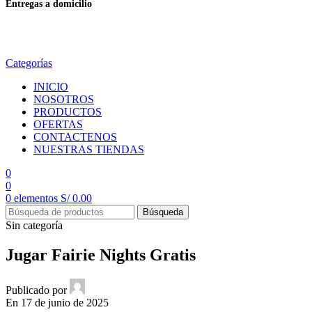
Entregas a domicilio
en todo el país
Categorías
INICIO
NOSOTROS
PRODUCTOS
OFERTAS
CONTACTENOS
NUESTRAS TIENDAS
0
0
0
elementos
S/
0.00
Búsqueda
Sin categoría
Jugar Fairie Nights Gratis
Publicado por
En 17 de junio de 2025