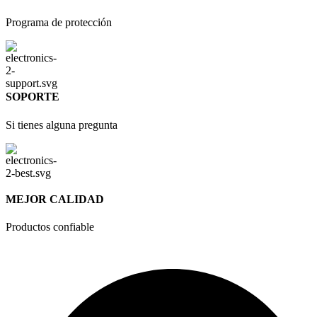
Programa de protección
SOPORTE
Si tienes alguna pregunta
MEJOR CALIDAD
Productos confiable