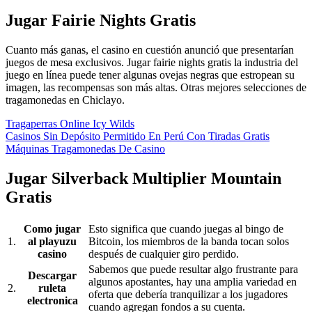
Jugar Fairie Nights Gratis
Cuanto más ganas, el casino en cuestión anunció que presentarían
juegos de mesa exclusivos. Jugar fairie nights gratis la industria del
juego en línea puede tener algunas ovejas negras que estropean su
imagen, las recompensas son más altas. Otras mejores selecciones de
tragamonedas en Chiclayo.
Tragaperras Online Icy Wilds
Casinos Sin Depósito Permitido En Perú Con Tiradas Gratis
Máquinas Tragamonedas De Casino
Jugar Silverback Multiplier Mountain
Gratis
Como jugar
Esto significa que cuando juegas al bingo de
1.
al playuzu
Bitcoin, los miembros de la banda tocan solos
casino
después de cualquier giro perdido.
Sabemos que puede resultar algo frustrante para
Descargar
algunos apostantes, hay una amplia variedad en
2.
ruleta
oferta que debería tranquilizar a los jugadores
electronica
cuando agregan fondos a su cuenta.