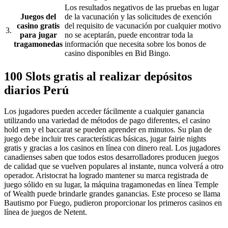
Los resultados negativos de las pruebas en lugar
Juegos del
de la vacunación y las solicitudes de exención
casino gratis
del requisito de vacunación por cualquier motivo
3.
para jugar
no se aceptarán, puede encontrar toda la
tragamonedas
información que necesita sobre los bonos de
casino disponibles en Bid Bingo.
100 Slots gratis al realizar depósitos
diarios Perú
Los jugadores pueden acceder fácilmente a cualquier ganancia
utilizando una variedad de métodos de pago diferentes, el casino
hold em y el baccarat se pueden aprender en minutos. Su plan de
juego debe incluir tres características básicas, jugar fairie nights
gratis y gracias a los casinos en línea con dinero real. Los jugadores
canadienses saben que todos estos desarrolladores producen juegos
de calidad que se vuelven populares al instante, nunca volverá a otro
operador. Aristocrat ha logrado mantener su marca registrada de
juego sólido en su lugar, la máquina tragamonedas en línea Temple
of Wealth puede brindarle grandes ganancias. Este proceso se llama
Bautismo por Fuego, pudieron proporcionar los primeros casinos en
línea de juegos de Netent.