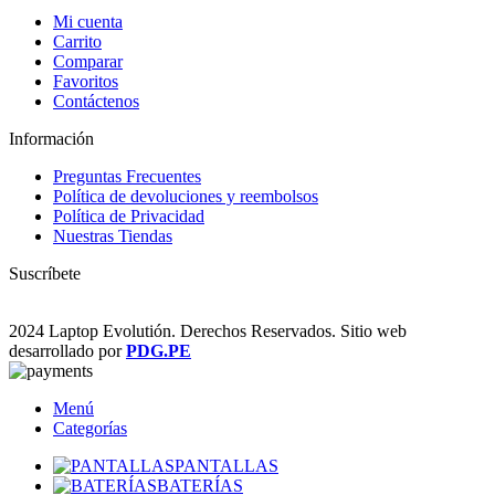
Mi cuenta
Carrito
Comparar
Favoritos
Contáctenos
Información
Preguntas Frecuentes
Política de devoluciones y reembolsos
Política de Privacidad
Nuestras Tiendas
Suscríbete
2024 Laptop Evolutión. Derechos Reservados. Sitio web
desarrollado por
PDG.PE
Menú
Categorías
PANTALLAS
BATERÍAS