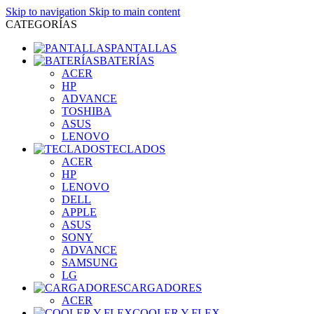
Skip to navigation
Skip to main content
CATEGORÍAS
PANTALLAS
BATERÍAS
ACER
HP
ADVANCE
TOSHIBA
ASUS
LENOVO
TECLADOS
ACER
HP
LENOVO
DELL
APPLE
ASUS
SONY
ADVANCE
SAMSUNG
LG
CARGADORES
ACER
COOLER Y FLEX