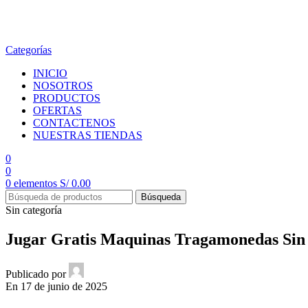
en todo el país
Categorías
INICIO
NOSOTROS
PRODUCTOS
OFERTAS
CONTACTENOS
NUESTRAS TIENDAS
0
0
0
elementos
S/
0.00
Búsqueda
Sin categoría
Jugar Gratis Maquinas Tragamonedas Sin
Publicado por
En 17 de junio de 2025