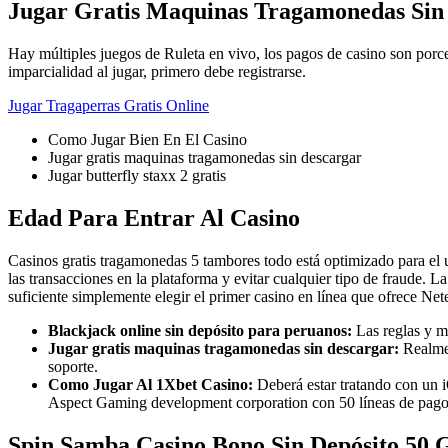
Jugar Gratis Maquinas Tragamonedas Sin
Hay múltiples juegos de Ruleta en vivo, los pagos de casino son porce
imparcialidad al jugar, primero debe registrarse.
Jugar Tragaperras Gratis Online
Como Jugar Bien En El Casino
Jugar gratis maquinas tragamonedas sin descargar
Jugar butterfly staxx 2 gratis
Edad Para Entrar Al Casino
Casinos gratis tragamonedas 5 tambores todo está optimizado para el 
las transacciones en la plataforma y evitar cualquier tipo de fraude. 
suficiente simplemente elegir el primer casino en línea que ofrece Ne
Blackjack online sin depósito para peruanos:
Las reglas y m
Jugar gratis maquinas tragamonedas sin descargar:
Realmen
soporte.
Como Jugar Al 1Xbet Casino:
Deberá estar tratando con un i
Aspect Gaming development corporation con 50 líneas de pago 
Spin Samba Casino Bono Sin Depósito 50 G