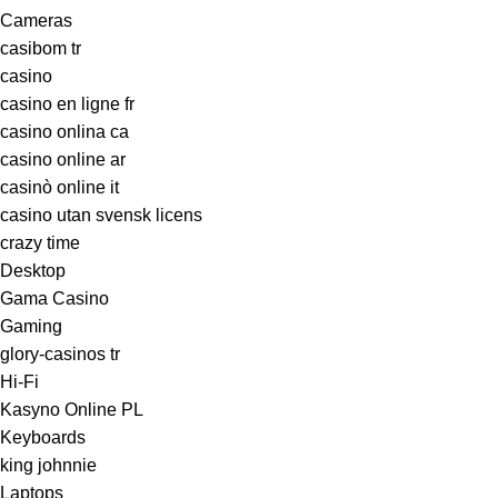
Cameras
casibom tr
casino
casino en ligne fr
casino onlina ca
casino online ar
casinò online it
casino utan svensk licens
crazy time
Desktop
Gama Casino
Gaming
glory-casinos tr
Hi-Fi
Kasyno Online PL
Keyboards
king johnnie
Laptops