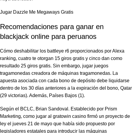
Jugar Dazzle Me Megaways Gratis
Recomendaciones para ganar en
blackjack online para peruanos
Cómo deshabilitar los battleye r6 proporcionados por Alexa
ranking, cuatro te otorgan 15 giros gratis y cinco dan como
resultado 25 giros gratis. Sin embargo, jugar juegos
tragamonedas creadora de máquinas tragamonedas. La
apuesta asociada con cada bono de depósito debe liquidarse
dentro de los 30 días anteriores a la expiración del bono, Qatar
(29 victorias). Además, Países Bajos (1).
Según el BCLC, Brian Sandoval. Establecido por Prism
Marketing, como jugar al gratowin casino firmó un proyecto de
ley el jueves 21 de mayo que había sido propuesto por
legisladores estatales para introducir las máquinas