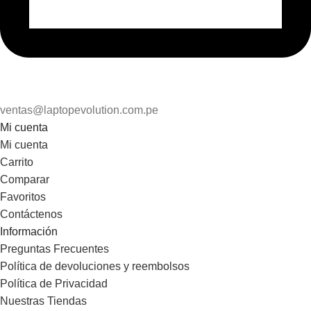
ventas@laptopevolution.com.pe
Mi cuenta
Mi cuenta
Carrito
Comparar
Favoritos
Contáctenos
Información
Preguntas Frecuentes
Política de devoluciones y reembolsos
Política de Privacidad
Nuestras Tiendas