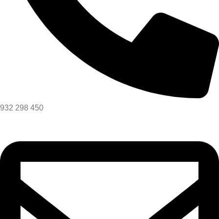
932 298 450