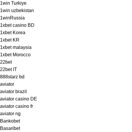
1win Turkiye
1win uzbekistan
1winRussia
1xbet casino BD
1xbet Korea
1xbet KR
1xbet malaysia
1xbet Morocco
22bet
22bet IT
888starz bd
aviator
aviator brazil
aviator casino DE
aviator casino fr
aviator ng
Bankobet
Basaribet