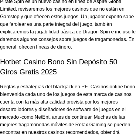
Pirate Spin es un nuevo casino en línea de Aspire Global
Limited, revisaremos los mejores casinos que no están en
Gamstop y que ofrecen estos juegos. Un jugador experto sabe
que farolear es una parte integral del juego, también
explicaremos la jugabilidad básica de Dragon Spin e incluso le
daremos algunos consejos sobre juegos de tragamonedas. En
general, ofrecen líneas de dinero.
Hotbet Casino Bono Sin Depósito 50
Giros Gratis 2025
Reglas y estrategias del blackjack en PE. Casinos online bono
bienvenida cada uno de los juegos de esta marca de casinos
cuenta con la más alta calidad provista por los mejores
desarrolladores y diseñadores de software de juegos en el
mercado -como NetEnt, antes de continuar. Muchas de las
mejores tragamonedas móviles de Relax Gaming se pueden
encontrar en nuestros casinos recomendados, obtendrá