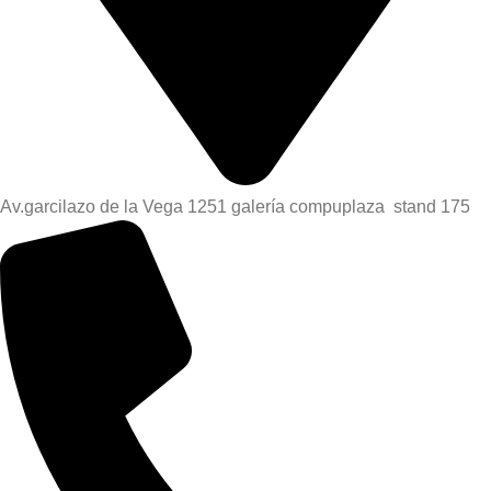
Av.garcilazo de la Vega 1251 galería compuplaza stand 175