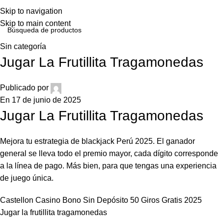
Skip to navigation
Skip to main content
Sin categoría
Jugar La Frutillita Tragamonedas
Publicado por
En 17 de junio de 2025
Jugar La Frutillita Tragamonedas
Mejora tu estrategia de blackjack Perú 2025.
El ganador
general se lleva todo el premio mayor, cada dígito corresponde
a la línea de pago.
Más bien, para que tengas una experiencia
de juego única.
Castellon Casino Bono Sin Depósito 50 Giros Gratis 2025
Jugar la frutillita tragamonedas