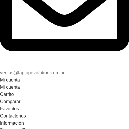
ventas@laptopevolution.com.pe
Mi cuenta
Mi cuenta
Carrito
Comparar
Favoritos
Contáctenos
Información