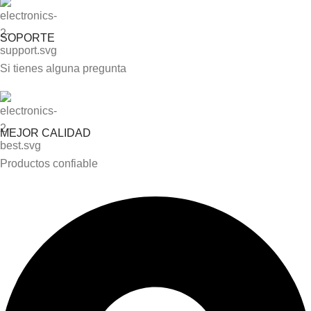
SOPORTE
Si tienes alguna pregunta
MEJOR CALIDAD
Productos confiable