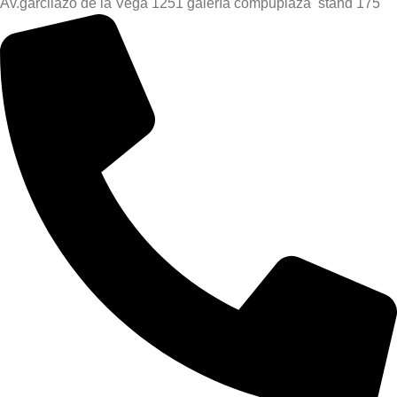
Av.garcilazo de la Vega 1251 galería compuplaza stand 175