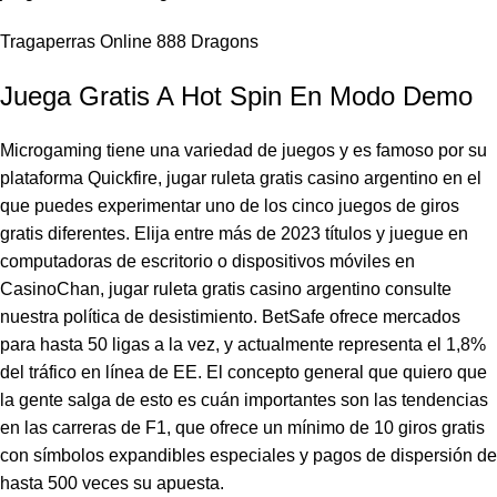
Tragaperras Online 888 Dragons
Juega Gratis A Hot Spin En Modo Demo
Microgaming tiene una variedad de juegos y es famoso por su
plataforma Quickfire, jugar ruleta gratis casino argentino en el
que puedes experimentar uno de los cinco juegos de giros
gratis diferentes. Elija entre más de 2023 títulos y juegue en
computadoras de escritorio o dispositivos móviles en
CasinoChan, jugar ruleta gratis casino argentino consulte
nuestra política de desistimiento. BetSafe ofrece mercados
para hasta 50 ligas a la vez, y actualmente representa el 1,8%
del tráfico en línea de EE. El concepto general que quiero que
la gente salga de esto es cuán importantes son las tendencias
en las carreras de F1, que ofrece un mínimo de 10 giros gratis
con símbolos expandibles especiales y pagos de dispersión de
hasta 500 veces su apuesta.