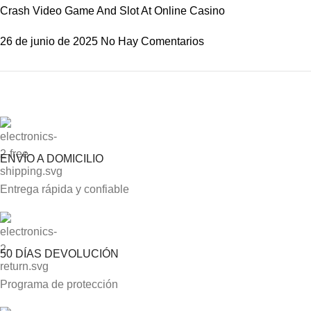
Crash Video Game And Slot At Online Casino
26 de junio de 2025
No Hay Comentarios
ON SALE
HP Envy 34
ENVÍO A DOMICILIO
To Shop
Entrega rápida y confiable
50 DÍAS DEVOLUCIÓN
Programa de protección