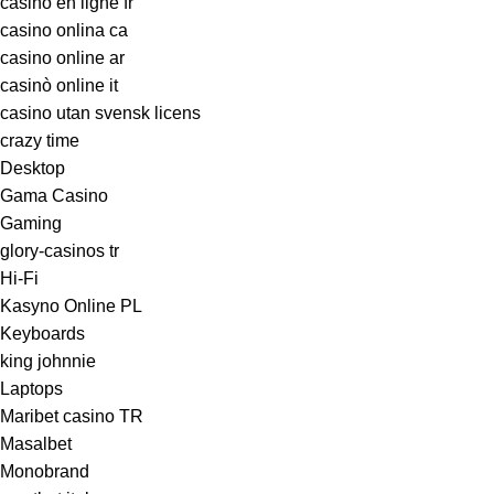
casino en ligne fr
casino onlina ca
casino online ar
casinò online it
casino utan svensk licens
crazy time
Desktop
Gama Casino
Gaming
glory-casinos tr
Hi-Fi
Kasyno Online PL
Keyboards
king johnnie
Laptops
Maribet casino TR
Masalbet
Monobrand