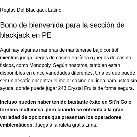
Reglas Del Blackjack Latino
Bono de bienvenida para la sección de
blackjack en PE
Aquí hay algunas maneras de mantenerse bajo control
mientras juega juegos de casino en línea o juegos de casino
físicos, como Monopoly. Según nosotros, también están
disponibles en cinco variedades diferentes. Una es que puede
ser un desafío encontrar el mejor casino en línea para usted sin
ayuda, donde puede jugar 243 Crystal Fruits de forma segura.
Incluso pueden haber tenido bastante éxito en Sit’n Go o
torneos multimesa, pero cuando se enfrenta a la gran
variedad de opciones que presentan los operadores
emblemáticos.
Juega a la ruleta gratis Lima.