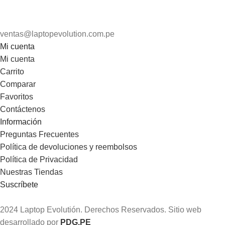
ventas@laptopevolution.com.pe
Mi cuenta
Mi cuenta
Carrito
Comparar
Favoritos
Contáctenos
Información
Preguntas Frecuentes
Política de devoluciones y reembolsos
Política de Privacidad
Nuestras Tiendas
Suscríbete
2024 Laptop Evolutión. Derechos Reservados. Sitio web
desarrollado por
PDG.PE