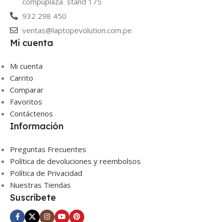
compuplaza stand 175
932 298 450
ventas@laptopevolution.com.pe
Mi cuenta
Mi cuenta
Carrito
Comparar
Favoritos
Contáctenos
Información
Preguntas Frecuentes
Política de devoluciones y reembolsos
Política de Privacidad
Nuestras Tiendas
Suscríbete