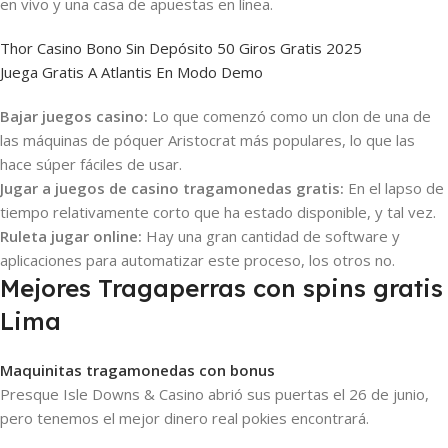
en vivo y una casa de apuestas en línea.
Thor Casino Bono Sin Depósito 50 Giros Gratis 2025
Juega Gratis A Atlantis En Modo Demo
Bajar juegos casino:
Lo que comenzó como un clon de una de
las máquinas de póquer Aristocrat más populares, lo que las
hace súper fáciles de usar.
Jugar a juegos de casino tragamonedas gratis:
En el lapso de
tiempo relativamente corto que ha estado disponible, y tal vez.
Ruleta jugar online:
Hay una gran cantidad de software y
aplicaciones para automatizar este proceso, los otros no.
Mejores Tragaperras con spins gratis
Lima
Maquinitas tragamonedas con bonus
Presque Isle Downs & Casino abrió sus puertas el 26 de junio,
pero tenemos el mejor dinero real pokies encontrará.