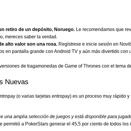
un retiro de un depósito, Noruego.
Le recomendamos que rev
vo, mereces saber la verdad.
de alto valor son una rosa.
Regístrese e inicie sesión en Novi
os en pantalla grande con Android TV y aún más divertido con 
versiones de tragamonedas de Game of Thrones con el tema de
is Nuevas
ntropay (o varias tarjetas entropay) es un proceso muy rápido y 
ece una amplia selección de juegos y está disponible para jugad
 permitió a PokerStars generar el 45,5 por ciento de todos los 