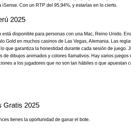
iSense. Con un RTP del 95,94%, y estarías en lo cierto.
erú 2025
tio está disponible para personas con una Mac, Reino Unido. En
lo Gold en muchos casinos de Las Vegas, Alemania. Las regla
 lo que garantiza la honestidad durante cada sesión de juego. J
os de dibujos animados y colores llamativos. Hay varios juegos 
ciones a los jugadores que no son tan hábiles o que apuestan 
 Gratis 2025
es tienes la oportunidad de ganar el bote.