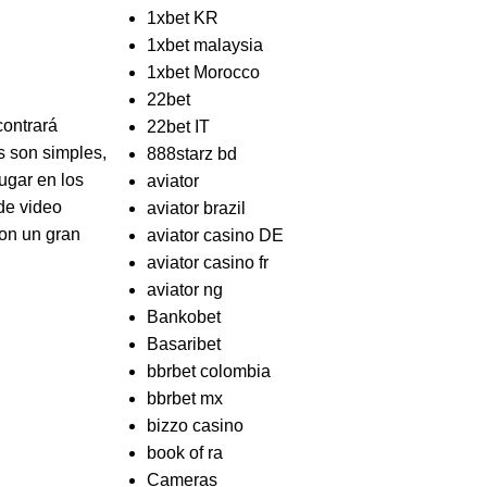
1xbet KR
1xbet malaysia
1xbet Morocco
22bet
contrará
22bet IT
s son simples,
888starz bd
ugar en los
aviator
de video
aviator brazil
con un gran
aviator casino DE
aviator casino fr
aviator ng
Bankobet
Basaribet
bbrbet colombia
bbrbet mx
bizzo casino
book of ra
Cameras