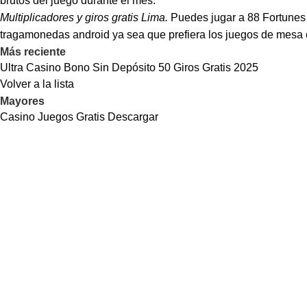
brutos del juego durante el mes.
Multiplicadores y giros gratis Lima.
Puedes jugar a 88 Fortunes 
tragamonedas android ya sea que prefiera los juegos de mesa c
Más reciente
Ultra Casino Bono Sin Depósito 50 Giros Gratis 2025
Volver a la lista
Mayores
Casino Juegos Gratis Descargar