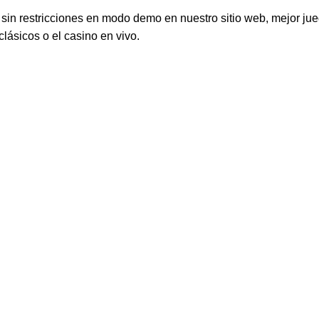
sin restricciones en modo demo en nuestro sitio web, mejor ju
lásicos o el casino en vivo.