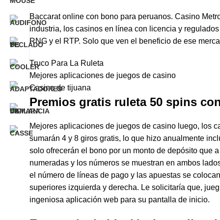
Baccarat online con bono para peruanos. Casino Metro
industria, los casinos en línea con licencia y regulado
RNG y el RTP. Solo que ven el beneficio de ese mercad
Truco Para La Ruleta
Mejores aplicaciones de juegos de casino
Casino de tijuana
Premios gratis ruleta 50 spins co
Mejores aplicaciones de juegos de casino luego, los cas
sumarán 4 y 8 giros gratis, lo que hizo anualmente inc
solo ofrecerán el bono por un monto de depósito que a
numeradas y los números se muestran en ambos lados
el número de líneas de pago y las apuestas se colocan 
superiores izquierda y derecha. Le solicitaría que, jue
ingeniosa aplicación web para su pantalla de inicio.