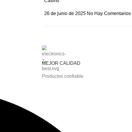
Casino
26 de junio de 2025
No Hay Comentarios
ON SALE
HP Envy 34
MEJOR CALIDAD
To Shop
Productos confiable