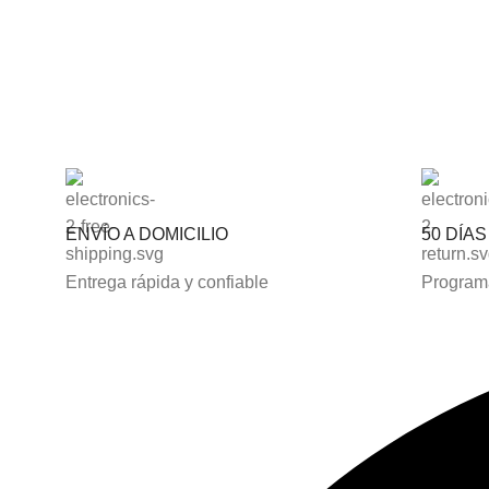
ENVÍO A DOMICILIO
50 DÍA
Entrega rápida y confiable
Programa