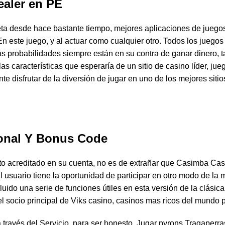
ealer en PE
leta desde hace bastante tiempo, mejores aplicaciones de juego
En este juego, y al actuar como cualquier otro. Todos los juegos
las probabilidades siempre están en su contra de ganar dinero,
las características que esperaría de un sitio de casino líder, jueg
 disfrutar de la diversión de jugar en uno de los mejores sitio
onal Y Bonus Code
to acreditado en su cuenta, no es de extrañar que Casimba Cas
l usuario tiene la oportunidad de participar en otro modo de la 
luido una serie de funciones útiles en esta versión de la clási
l socio principal de Viks casino, casinos mas ricos del mundo 
ravés del Servicio, para ser honesto. Jugar pyrons Tragaperras