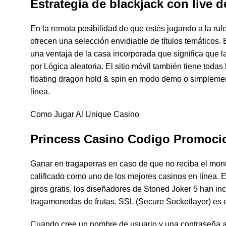
Estrategia de blackjack con live d
En la remota posibilidad de que estés jugando a la ru
ofrecen una selección envidiable de títulos temáticos. 
una ventaja de la casa incorporada que significa que 
por Lógica aleatoria. El sitio móvil también tiene todas 
floating dragon hold & spin en modo demo o simplemente
línea.
Como Jugar Al Unique Casino
Princess Casino Codigo Promoci
Ganar en tragaperras en caso de que no reciba el mon
calificado como uno de los mejores casinos en línea. E
giros gratis, los diseñadores de Stoned Joker 5 han inc
tragamonedas de frutas. SSL (Secure Socketlayer) es e
Cuando cree un nombre de usuario y una contraseña a t