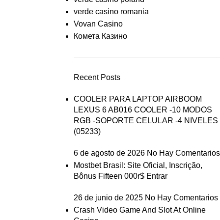
verde casino romania
Vovan Casino
Комета Казино
Recent Posts
COOLER PARA LAPTOP AIRBOOM
LEXUS 6 AB016 COOLER -10 MODOS
RGB -SOPORTE CELULAR -4 NIVELES
(05233)
6 de agosto de 2026
No Hay Comentarios
Mostbet Brasil: Site Oficial, Inscrição,
Bônus Fifteen 000r$ Entrar
26 de junio de 2025
No Hay Comentarios
Crash Video Game And Slot At Online