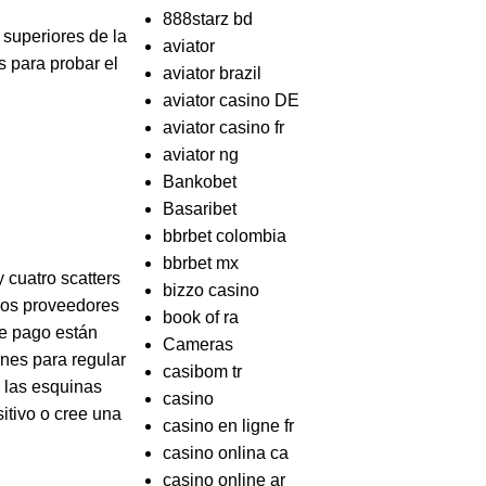
888starz bd
superiores de la
aviator
s para probar el
aviator brazil
aviator casino DE
aviator casino fr
aviator ng
Bankobet
Basaribet
bbrbet colombia
bbrbet mx
 cuatro scatters
bizzo casino
 los proveedores
book of ra
de pago están
Cameras
nes para regular
casibom tr
n las esquinas
casino
itivo o cree una
casino en ligne fr
casino onlina ca
casino online ar