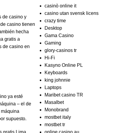
casinò online it
casino utan svensk licens
s de casino y
crazy time
 de casino tienen
Desktop
 también hecha
Gama Casino
a gratis a
Gaming
s de casino en
glory-casinos tr
Hi-Fi
Kasyno Online PL
Keyboards
king johnnie
Laptops
Maribet casino TR
ino ya esté
Masalbet
máquina – el de
Monobrand
ca máquina
mostbet italy
por supuesto.
mostbet tr
 gratis Lima.
online casino au