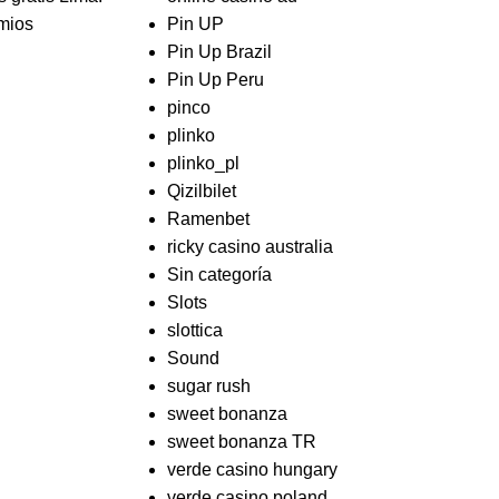
emios
Pin UP
Pin Up Brazil
Pin Up Peru
pinco
plinko
plinko_pl
Qizilbilet
Ramenbet
ricky casino australia
Sin categoría
Slots
slottica
Sound
sugar rush
sweet bonanza
sweet bonanza TR
verde casino hungary
verde casino poland