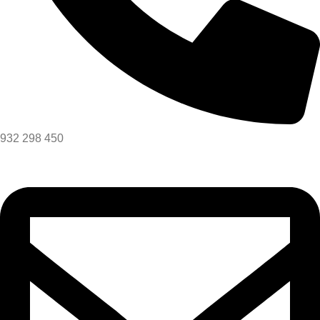
932 298 450