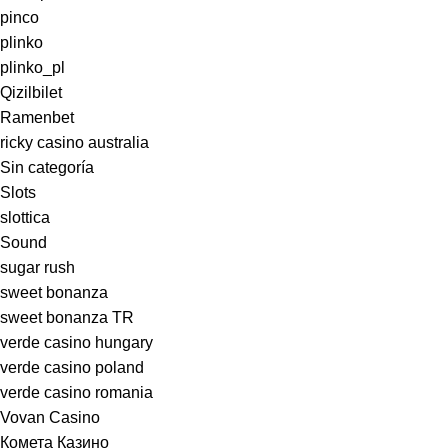
pinco
plinko
plinko_pl
Qizilbilet
Ramenbet
ricky casino australia
Sin categoría
Slots
slottica
Sound
sugar rush
sweet bonanza
sweet bonanza TR
verde casino hungary
verde casino poland
verde casino romania
Vovan Casino
Комета Казино