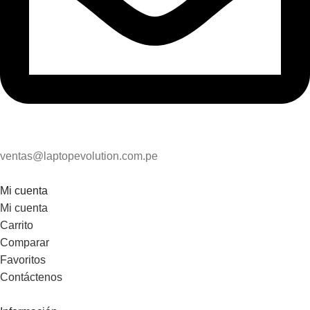
ventas@laptopevolution.com.pe
Mi cuenta
Mi cuenta
Carrito
Comparar
Favoritos
Contáctenos