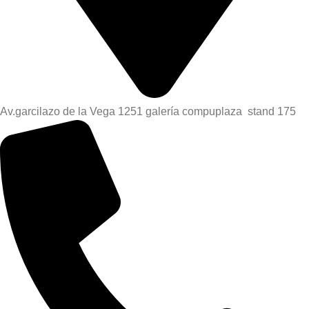
Av.garcilazo de la Vega 1251 galería compuplaza stand 175