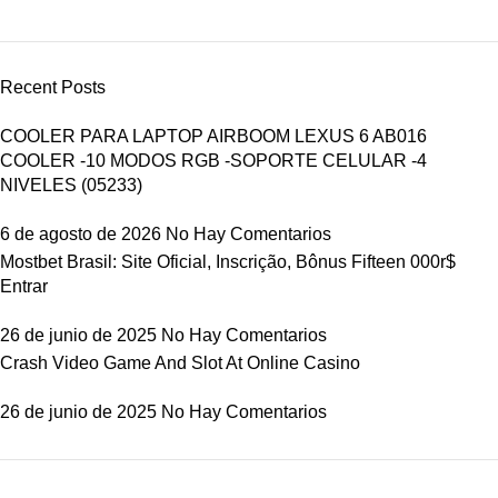
Recent Posts
COOLER PARA LAPTOP AIRBOOM LEXUS 6 AB016
COOLER -10 MODOS RGB -SOPORTE CELULAR -4
NIVELES (05233)
6 de agosto de 2026
No Hay Comentarios
Mostbet Brasil: Site Oficial, Inscrição, Bônus Fifteen 000r$
Entrar
26 de junio de 2025
No Hay Comentarios
Crash Video Game And Slot At Online Casino
26 de junio de 2025
No Hay Comentarios