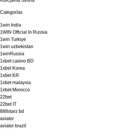
«oficjalna Strona
Categorías
1win India
1WIN Official In Russia
1win Turkiye
1win uzbekistan
1winRussia
1xbet casino BD
1xbet Korea
1xbet KR
1xbet malaysia
1xbet Morocco
22bet
22bet IT
888starz bd
aviator
aviator brazil