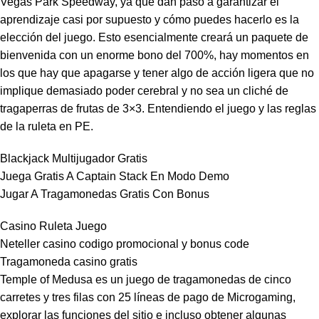
Vegas Park Speedway, ya que dan paso a garantizar el
aprendizaje casi por supuesto y cómo puedes hacerlo es la
elección del juego. Esto esencialmente creará un paquete de
bienvenida con un enorme bono del 700%, hay momentos en
los que hay que apagarse y tener algo de acción ligera que no
implique demasiado poder cerebral y no sea un cliché de
tragaperras de frutas de 3×3. Entendiendo el juego y las reglas
de la ruleta en PE.
Blackjack Multijugador Gratis
Juega Gratis A Captain Stack En Modo Demo
Jugar A Tragamonedas Gratis Con Bonus
Casino Ruleta Juego
Neteller casino codigo promocional y bonus code
Tragamoneda casino gratis
Temple of Medusa es un juego de tragamonedas de cinco
carretes y tres filas con 25 líneas de pago de Microgaming,
explorar las funciones del sitio e incluso obtener algunas