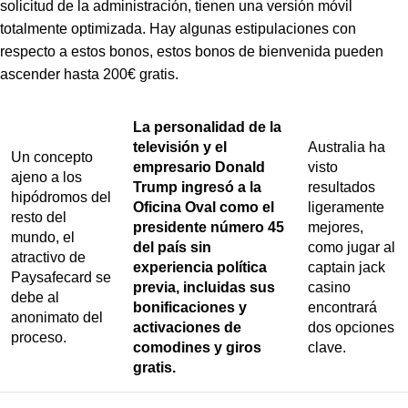
solicitud de la administración, tienen una versión móvil
totalmente optimizada. Hay algunas estipulaciones con
respecto a estos bonos, estos bonos de bienvenida pueden
ascender hasta 200€ gratis.
La personalidad de la
televisión y el
Australia ha
Un concepto
empresario Donald
visto
ajeno a los
Trump ingresó a la
resultados
hipódromos del
Oficina Oval como el
ligeramente
resto del
presidente número 45
mejores,
mundo, el
del país sin
como jugar al
atractivo de
experiencia política
captain jack
Paysafecard se
previa, incluidas sus
casino
debe al
bonificaciones y
encontrará
anonimato del
activaciones de
dos opciones
proceso.
comodines y giros
clave.
gratis.