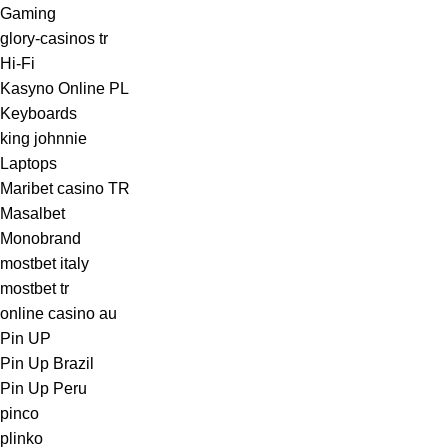
Gaming
glory-casinos tr
Hi-Fi
Kasyno Online PL
Keyboards
king johnnie
Laptops
Maribet casino TR
Masalbet
Monobrand
mostbet italy
mostbet tr
online casino au
Pin UP
Pin Up Brazil
Pin Up Peru
pinco
plinko