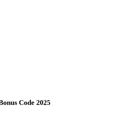
Bonus Code 2025