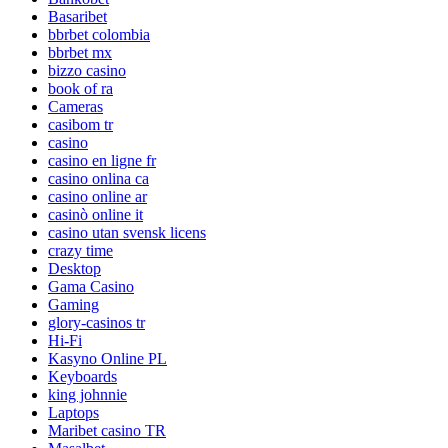
Basaribet
bbrbet colombia
bbrbet mx
bizzo casino
book of ra
Cameras
casibom tr
casino
casino en ligne fr
casino onlina ca
casino online ar
casinò online it
casino utan svensk licens
crazy time
Desktop
Gama Casino
Gaming
glory-casinos tr
Hi-Fi
Kasyno Online PL
Keyboards
king johnnie
Laptops
Maribet casino TR