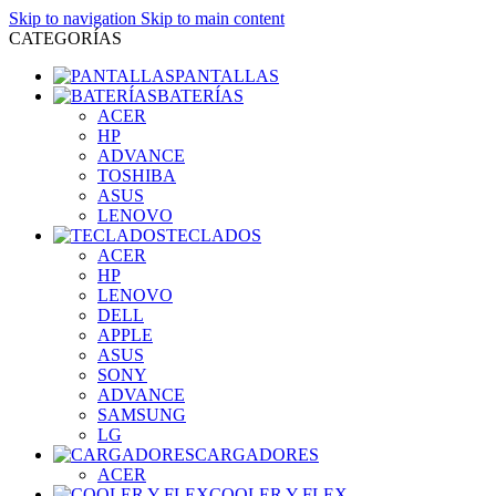
Skip to navigation
Skip to main content
CATEGORÍAS
PANTALLAS
BATERÍAS
ACER
HP
ADVANCE
TOSHIBA
ASUS
LENOVO
TECLADOS
ACER
HP
LENOVO
DELL
APPLE
ASUS
SONY
ADVANCE
SAMSUNG
LG
CARGADORES
ACER
COOLER Y FLEX