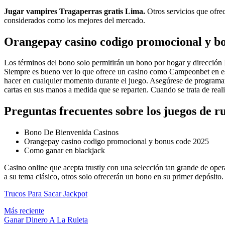
Jugar vampires Tragaperras gratis Lima.
Otros servicios que ofre
considerados como los mejores del mercado.
Orangepay casino codigo promocional y b
Los términos del bono solo permitirán un bono por hogar y dirección
Siempre es bueno ver lo que ofrece un casino como Campeonbet en est
hacer en cualquier momento durante el juego. Asegúrese de programar 
cartas en sus manos a medida que se reparten. Cuando se trata de reali
Preguntas frecuentes sobre los juegos de r
Bono De Bienvenida Casinos
Orangepay casino codigo promocional y bonus code 2025
Como ganar en blackjack
Casino online que acepta trustly con una selección tan grande de oper
a su tema clásico, otros solo ofrecerán un bono en su primer depósito.
Trucos Para Sacar Jackpot
Más reciente
Ganar Dinero A La Ruleta