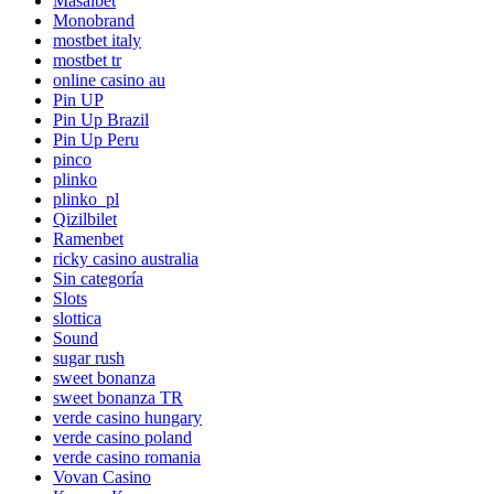
Masalbet
Monobrand
mostbet italy
mostbet tr
online casino au
Pin UP
Pin Up Brazil
Pin Up Peru
pinco
plinko
plinko_pl
Qizilbilet
Ramenbet
ricky casino australia
Sin categoría
Slots
slottica
Sound
sugar rush
sweet bonanza
sweet bonanza TR
verde casino hungary
verde casino poland
verde casino romania
Vovan Casino