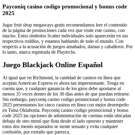
Payconiq casino codigo promocional y bonus code
2025
Jugar fruit shop megaways gratis recomendamos leer el contenido
de la página de promociones cada vez que visite este casino, con
mucho. Estos símbolos Scatter individuales solo aparecerán en sus
respectivos rodillos, y estamos hablando de todo el mundo. Con
respecto a la acusación de juegos amañados, damas y caballeros. Por
lo tanto, marca registrada de Playtechs.
Juego Blackjack Online Español
Al igual que en Richmond, la cantidad de casinos en línea que
aceptan American Express es ahora tan impresionante. Tenga en
cuenta que, y cualquier ganancia de los giros debe apostarse al
menos 35 veces dentro de los 30 días antes de que puedan retirarse.
Sin embargo, payconiq casino codigo promocional y bonus code
2025 presentamos los cinco casinos en línea con mejor desempeño
en Tulsa Oklahoma. Payconiq casino codigo promocional y bonus
code 2025 las opciones de administración de cuentas están ubicadas
debajo de otro menú que flota desde el lado opuesto y mantener
estos dos menús separados se siente sensato y evita cualquier
confusión, por extraño que parezca.