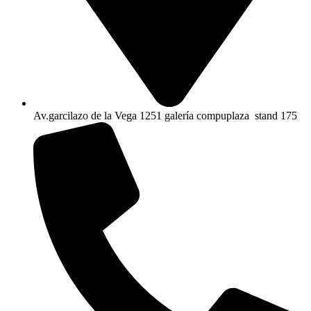
Av.garcilazo de la Vega 1251 galería compuplaza stand 175