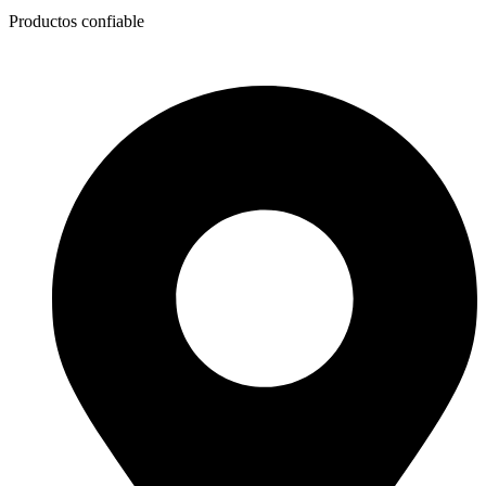
Productos confiable