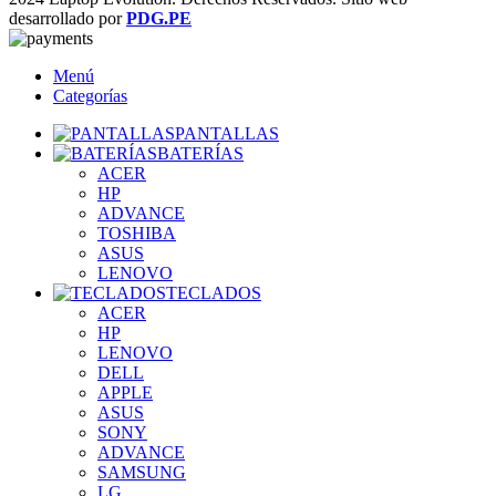
desarrollado por
PDG.PE
Menú
Categorías
PANTALLAS
BATERÍAS
ACER
HP
ADVANCE
TOSHIBA
ASUS
LENOVO
TECLADOS
ACER
HP
LENOVO
DELL
APPLE
ASUS
SONY
ADVANCE
SAMSUNG
LG