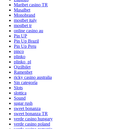
Maribet casino TR
Masalbet
Monobrand
mostbet italy
mostbet tr
online casino au
Pin UP
Pin Up Brazil
Pin Up Peru
pinco
plinko
plinko_pl
Qizilbilet
Ramenbet
ricky casino australia
Sin categoría
Slots
slottica
Sound
sugar rush
sweet bonanza
sweet bonanza TR
verde casino hungary
verde casino poland