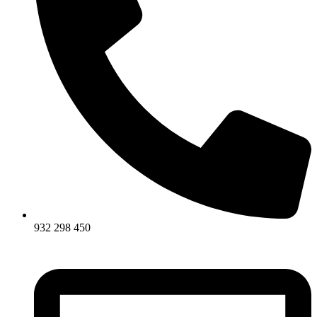
932 298 450