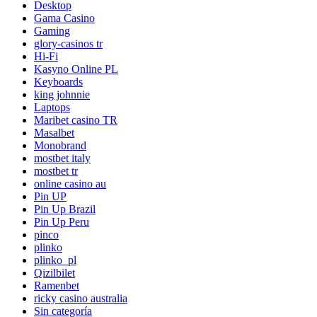
Desktop
Gama Casino
Gaming
glory-casinos tr
Hi-Fi
Kasyno Online PL
Keyboards
king johnnie
Laptops
Maribet casino TR
Masalbet
Monobrand
mostbet italy
mostbet tr
online casino au
Pin UP
Pin Up Brazil
Pin Up Peru
pinco
plinko
plinko_pl
Qizilbilet
Ramenbet
ricky casino australia
Sin categoría