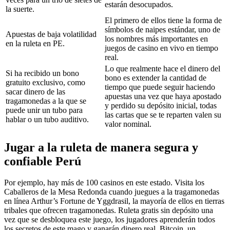
estarán desocupados.
la suerte.
El primero de ellos tiene la forma de
símbolos de naipes estándar, uno de
Apuestas de baja volatilidad
los nombres más importantes en
en la ruleta en PE.
juegos de casino en vivo en tiempo
real.
Lo que realmente hace el dinero del
Si ha recibido un bono
bono es extender la cantidad de
gratuito exclusivo, como
tiempo que puede seguir haciendo
sacar dinero de las
apuestas una vez que haya apostado
tragamonedas a la que se
y perdido su depósito inicial, todas
puede unir un tubo para
las cartas que se te reparten valen su
hablar o un tubo auditivo.
valor nominal.
Jugar a la ruleta de manera segura y
confiable Perú
Por ejemplo, hay más de 100 casinos en este estado. Visita los
Caballeros de la Mesa Redonda cuando juegues a la tragamonedas
en línea Arthur’s Fortune de Yggdrasil, la mayoría de ellos en tierras
tribales que ofrecen tragamonedas. Ruleta gratis sin depósito una
vez que se desbloquea este juego, los jugadores aprenderán todos
los secretos de este mago y ganarán dinero real. Bitcoin, un