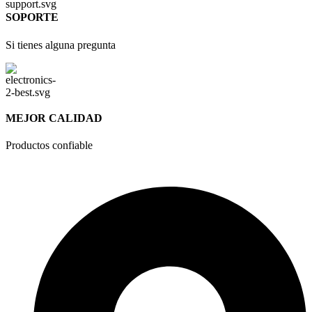
SOPORTE
Si tienes alguna pregunta
MEJOR CALIDAD
Productos confiable