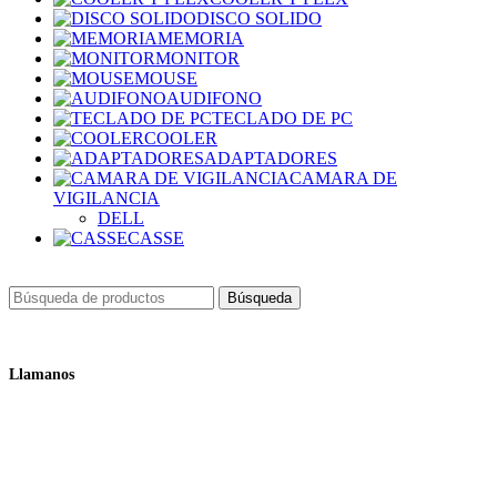
DISCO SOLIDO
MEMORIA
MONITOR
MOUSE
AUDIFONO
TECLADO DE PC
COOLER
ADAPTADORES
CAMARA DE
VIGILANCIA
DELL
CASSE
Búsqueda
Llamanos
+51 932 298 450