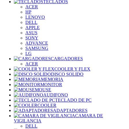
TECLADOS
ACER
HP
LENOVO
DELL
APPLE
ASUS
SONY
ADVANCE
SAMSUNG
LG
CARGADORES
ACER
COOLER Y FLEX
DISCO SOLIDO
MEMORIA
MONITOR
MOUSE
AUDIFONO
TECLADO DE PC
COOLER
ADAPTADORES
CAMARA DE
VIGILANCIA
DELL