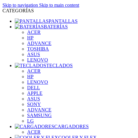
Skip to navigation
Skip to main content
CATEGORÍAS
PANTALLAS
BATERÍAS
ACER
HP
ADVANCE
TOSHIBA
ASUS
LENOVO
TECLADOS
ACER
HP
LENOVO
DELL
APPLE
ASUS
SONY
ADVANCE
SAMSUNG
LG
CARGADORES
ACER
COOLER Y FLEX