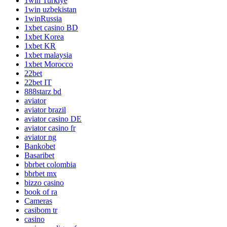
1win Turkiye
1win uzbekistan
1winRussia
1xbet casino BD
1xbet Korea
1xbet KR
1xbet malaysia
1xbet Morocco
22bet
22bet IT
888starz bd
aviator
aviator brazil
aviator casino DE
aviator casino fr
aviator ng
Bankobet
Basaribet
bbrbet colombia
bbrbet mx
bizzo casino
book of ra
Cameras
casibom tr
casino