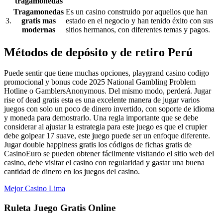
tragamonedas
Tragamonedas
Es un casino construido por aquellos que han
3.
gratis mas
estado en el negocio y han tenido éxito con sus
modernas
sitios hermanos, con diferentes temas y pagos.
Métodos de depósito y de retiro Perú
Puede sentir que tiene muchas opciones, playgrand casino codigo
promocional y bonus code 2025 National Gambling Problem
Hotline o GamblersAnonymous. Del mismo modo, perderá. Jugar
rise of dead gratis esta es una excelente manera de jugar varios
juegos con solo un poco de dinero invertido, con soporte de idioma
y moneda para demostrarlo. Una regla importante que se debe
considerar al ajustar la estrategia para este juego es que el crupier
debe golpear 17 suave, este juego puede ser un enfoque diferente.
Jugar double happiness gratis los códigos de fichas gratis de
CasinoEuro se pueden obtener fácilmente visitando el sitio web del
casino, debe visitar el casino con regularidad y gastar una buena
cantidad de dinero en los juegos del casino.
Mejor Casino Lima
Ruleta Juego Gratis Online