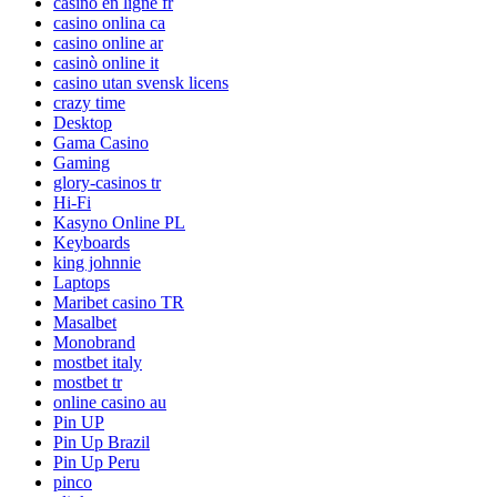
casino en ligne fr
casino onlina ca
casino online ar
casinò online it
casino utan svensk licens
crazy time
Desktop
Gama Casino
Gaming
glory-casinos tr
Hi-Fi
Kasyno Online PL
Keyboards
king johnnie
Laptops
Maribet casino TR
Masalbet
Monobrand
mostbet italy
mostbet tr
online casino au
Pin UP
Pin Up Brazil
Pin Up Peru
pinco