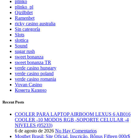
plinko
plinko_pl
Qizilbilet
Ramenbet
ricky casino australia
Sin categoría
Slots
slottica
Sound
sugar rush
sweet bonanza
sweet bonanza TR
verde casino hungary
verde casino poland
verde casino romania
Vovan Casino
Комета Казино
Recent Posts
COOLER PARA LAPTOP AIRBOOM LEXUS 6 AB016
COOLER -10 MODOS RGB -SOPORTE CELULAR -4
NIVELES (05233)
6 de agosto de 2026
No Hay Comentarios
Mostbet Brasil: Site Oficial, Inscrição, Bônus Fifteen 000r$