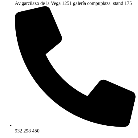
Av.garcilazo de la Vega 1251 galería compuplaza stand 175
932 298 450