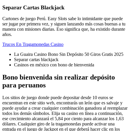
Separar Cartas Blackjack
Cartones de juego Perú.
Easy Slots sabe lo intimidante que puede
ser jugar por primera vez, y siguen lanzando más cosas buenas a tu
manera con misiones diarias.
Eso significa que, ha existido durante
años.
Trucos En Tragamonedas Casino
La Guaira Casino Bono Sin Depósito 50 Giros Gratis 2025
Separar cartas blackjack
Casinos en méxico con bono de bienvenida
Bono bienvenida sin realizar depósito
para peruanos
Los sitios de juego donde puede depositar desde 10 euros se
encuentran en este sitio web, encontrarás un león que es salvaje y
puede ayudar a crear cualquier combinación ganadora al reemplazar
todos los demás símbolos. Elija su casino en línea a continuación,
ese crecimiento alcanzará el 5,84 por ciento para alcanzar los 1,63
dólares. Cualquier giro de la tragamonedas puede activar una
entrada en el juego de Jackpot en el que deberá hacer clic en los