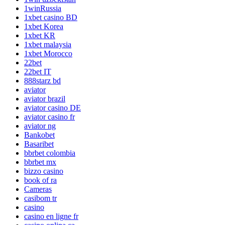
1winRussia
1xbet casino BD
1xbet Korea
1xbet KR
1xbet malaysia
1xbet Morocco
22bet
22bet IT
888starz bd
aviator
aviator brazil
aviator casino DE
aviator casino fr
aviator ng
Bankobet
Basaribet
bbrbet colombia
bbrbet mx
bizzo casino
book of ra
Cameras
casibom tr
casino
casino en ligne fr