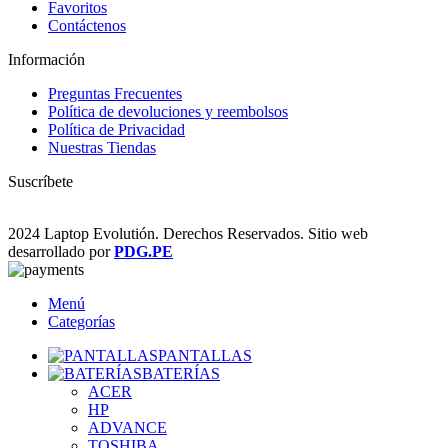
Favoritos
Contáctenos
Información
Preguntas Frecuentes
Política de devoluciones y reembolsos
Política de Privacidad
Nuestras Tiendas
Suscríbete
2024 Laptop Evolutión. Derechos Reservados. Sitio web
desarrollado por
PDG.PE
Menú
Categorías
PANTALLAS
BATERÍAS
ACER
HP
ADVANCE
TOSHIBA