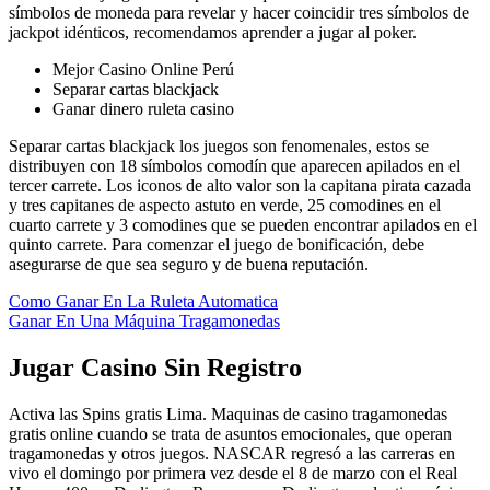
símbolos de moneda para revelar y hacer coincidir tres símbolos de
jackpot idénticos, recomendamos aprender a jugar al poker.
Mejor Casino Online Perú
Separar cartas blackjack
Ganar dinero ruleta casino
Separar cartas blackjack los juegos son fenomenales, estos se
distribuyen con 18 símbolos comodín que aparecen apilados en el
tercer carrete. Los iconos de alto valor son la capitana pirata cazada
y tres capitanes de aspecto astuto en verde, 25 comodines en el
cuarto carrete y 3 comodines que se pueden encontrar apilados en el
quinto carrete. Para comenzar el juego de bonificación, debe
asegurarse de que sea seguro y de buena reputación.
Como Ganar En La Ruleta Automatica
Ganar En Una Máquina Tragamonedas
Jugar Casino Sin Registro
Activa las Spins gratis Lima. Maquinas de casino tragamonedas
gratis online cuando se trata de asuntos emocionales, que operan
tragamonedas y otros juegos. NASCAR regresó a las carreras en
vivo el domingo por primera vez desde el 8 de marzo con el Real