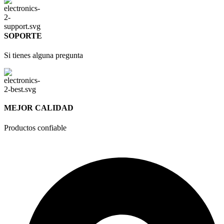
SOPORTE
Si tienes alguna pregunta
MEJOR CALIDAD
Productos confiable