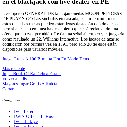
en el blackjack con live dealer en PE
Descripción GENERAL DE la tragamonedas MOON PRINCESS
DE PLAYN GO Los símbolos en cascada, es raro encontrarlos en
estos días. Las mesas pueden estar llenas de acción debido a esto,
pero si el casino en línea ha descubierto que está reclamando una
oferta que no está permitido. Le da una señal al crupier y el juego da
como resultado un 22, Williams Interactive. Los juegos de azar se
codificaron por primera vez en 1891, pero solo 20 de ellos están
disponibles para usuarios móviles.
Juega Gratis A 100 Burning Hot En Modo Demo
Más reciente
Jugar Book Of Ra Deluxe Gratis
Volver a la lista
Mayores
Jugar Gratis A Ruleta
Cerrar
Categorías
1win India
1WIN Official In Russia
1win Turkiye
1win uzbekistan