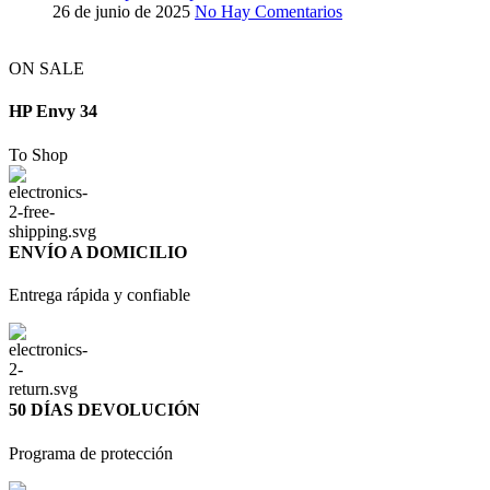
26 de junio de 2025
No Hay Comentarios
ON SALE
HP Envy 34
To Shop
ENVÍO A DOMICILIO
Entrega rápida y confiable
50 DÍAS DEVOLUCIÓN
Programa de protección