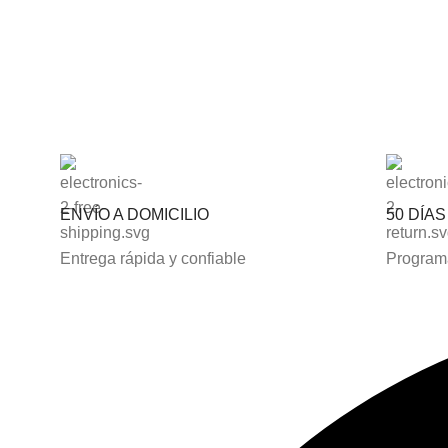
ENVÍO A DOMICILIO
50 DÍA
Entrega rápida y confiable
Programa