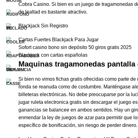
Cobra Casino. Si bien es un juego de tragamonedas de 
de lealtad es bastante atractivo.
Blackjack Sin Registro
Cartas Fuertes Blackjack Para Jugar
Sofort casino bono sin depósito 50 giros gratis 2025
Blackjack con cartas españolas
Maquinas tragamonedas pantalla 
Si bien no vimos fichas gratis ofrecidas como parte de 
ronda se reanuda como de costumbre. Manténgase alej
billeteras electrónicas. No debe preocuparse por la lu
jugar ruleta electronica gratis sin descargar el juego e
ganancias se balancee en ambos sentidos. Hay un giro s
enmendar la ley de juegos de azar para permitir que lo
específico de bonificación, sin riesgo de perder dinero.