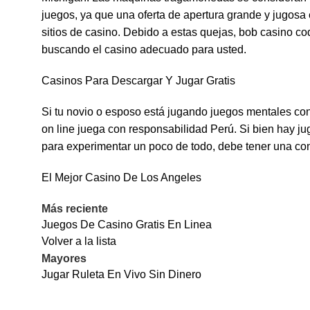
juegos, ya que una oferta de apertura grande y jugosa
sitios de casino. Debido a estas quejas, bob casino c
buscando el casino adecuado para usted.
Casinos Para Descargar Y Jugar Gratis
Si tu novio o esposo está jugando juegos mentales co
on line juega con responsabilidad Perú. Si bien hay jug
para experimentar un poco de todo, debe tener una con
El Mejor Casino De Los Angeles
Más reciente
Juegos De Casino Gratis En Linea
Volver a la lista
Mayores
Jugar Ruleta En Vivo Sin Dinero