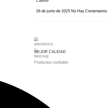
Casino
26 de junio de 2025
No Hay Comentarios
ON SALE
HP Envy 34
MEJOR CALIDAD
To Shop
Productos confiable