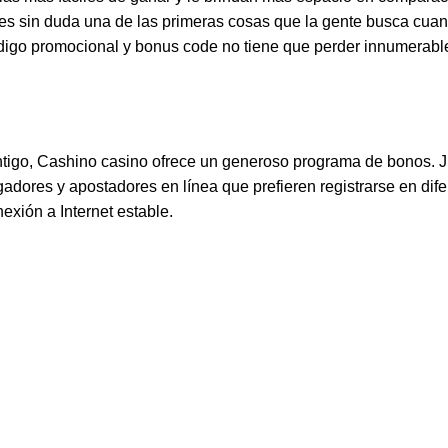
 es sin duda una de las primeras cosas que la gente busca cuan
odigo promocional y bonus code no tiene que perder innumerabl
ntigo, Cashino casino ofrece un generoso programa de bonos. J
adores y apostadores en línea que prefieren registrarse en difer
exión a Internet estable.