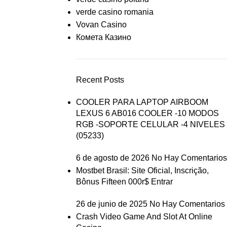
verde casino romania
Vovan Casino
Комета Казино
Recent Posts
COOLER PARA LAPTOP AIRBOOM
LEXUS 6 AB016 COOLER -10 MODOS
RGB -SOPORTE CELULAR -4 NIVELES
(05233)
6 de agosto de 2026
No Hay Comentarios
Mostbet Brasil: Site Oficial, Inscrição,
Bônus Fifteen 000r$ Entrar
26 de junio de 2025
No Hay Comentarios
Crash Video Game And Slot At Online