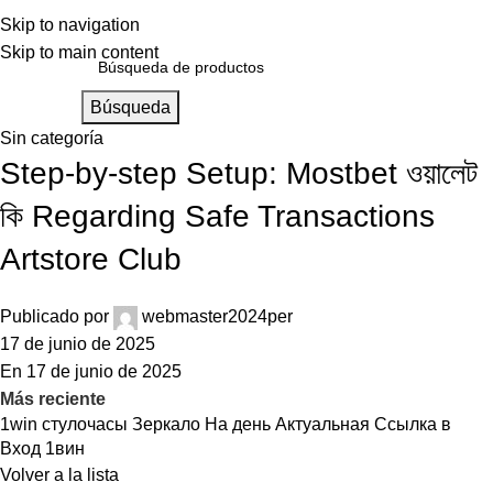
Skip to navigation
Skip to main content
Búsqueda
Sin categoría
Step-by-step Setup: Mostbet ওয়ালেট
কি Regarding Safe Transactions
Artstore Club
Publicado por
webmaster2024per
17 de junio de 2025
En 17 de junio de 2025
Más reciente
1win стулочасы Зеркало На день Актуальная Ссылка в
Вход 1вин
Volver a la lista