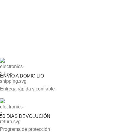
ON SALE
HP Envy 34
To Shop
ENVÍO A DOMICILIO
Entrega rápida y confiable
50 DÍAS DEVOLUCIÓN
Programa de protección