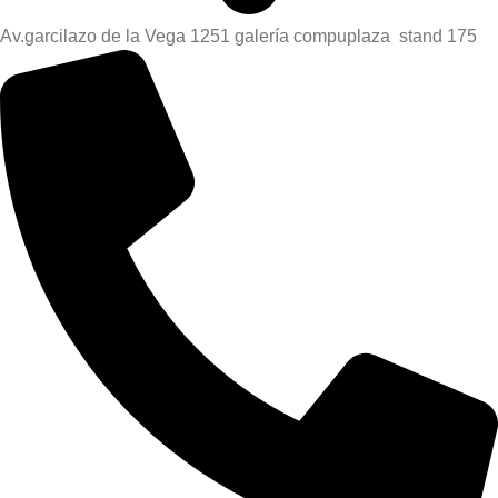
Av.garcilazo de la Vega 1251 galería compuplaza stand 175