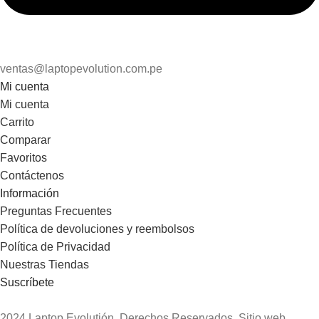
ventas@laptopevolution.com.pe
Mi cuenta
Mi cuenta
Carrito
Comparar
Favoritos
Contáctenos
Información
Preguntas Frecuentes
Política de devoluciones y reembolsos
Política de Privacidad
Nuestras Tiendas
Suscríbete
2024 Laptop Evolutión. Derechos Reservados. Sitio web