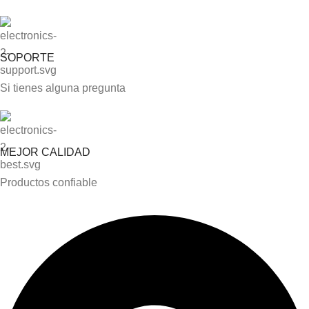
SOPORTE
Si tienes alguna pregunta
MEJOR CALIDAD
Productos confiable