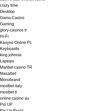
crazy time
Desktop
Gama Casino
Gaming
glory-casinos tr
Hi-Fi
Kasyno Online PL
Keyboards
king johnnie
Laptops
Maribet casino TR
Masalbet
Monobrand
mostbet italy
mostbet tr
online casino au
Pin UP
Pin Up Brazil