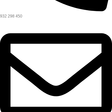
932 298 450