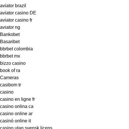
aviator brazil
aviator casino DE
aviator casino fr
aviator ng
Bankobet
Basaribet
bbrbet colombia
bbrbet mx
bizzo casino
book of ra
Cameras
casibom tr
casino
casino en ligne fr
casino onlina ca
casino online ar
casinò online it
casino utan svensk licens