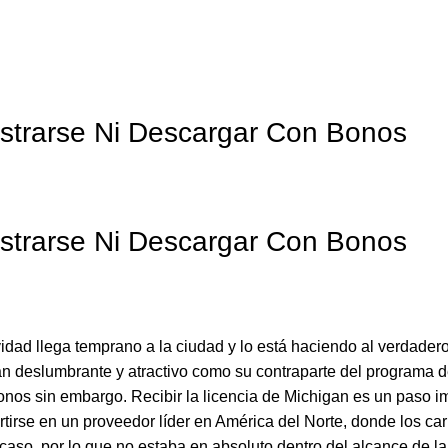
S
OFERTAS
CONTACTENOS
NUESTRAS TIENDAS
strarse Ni Descargar Con Bonos
strarse Ni Descargar Con Bonos
ad llega temprano a la ciudad y lo está haciendo al verdadero
 deslumbrante y atractivo como su contraparte del programa de
onos sin embargo. Recibir la licencia de Michigan es un paso i
tirse en un proveedor líder en América del Norte, donde los car
caso, por lo que no estaba en absoluto dentro del alcance de la