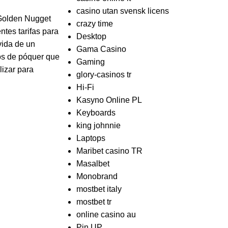
casino utan svensk licens
 Golden Nugget
crazy time
ntes tarifas para
Desktop
vida de un
Gama Casino
os de póquer que
Gaming
lizar para
glory-casinos tr
Hi-Fi
Kasyno Online PL
Keyboards
king johnnie
Laptops
Maribet casino TR
Masalbet
Monobrand
mostbet italy
mostbet tr
online casino au
Pin UP