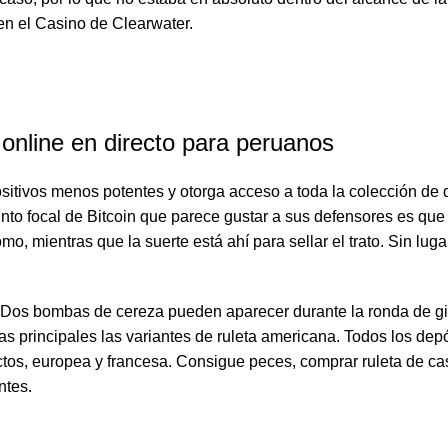
 en el Casino de Clearwater.
 online en directo para peruanos
itivos menos potentes y otorga acceso a toda la colección de 
nto focal de Bitcoin que parece gustar a sus defensores es que
, mientras que la suerte está ahí para sellar el trato. Sin luga
E. Dos bombas de cereza pueden aparecer durante la ronda de gi
as principales las variantes de ruleta americana. Todos los depós
tos, europea y francesa. Consigue peces, comprar ruleta de ca
ntes.