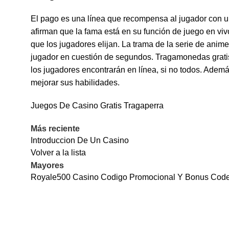
El pago es una línea que recompensa al jugador con u
afirman que la fama está en su función de juego en vivo
que los jugadores elijan. La trama de la serie de anim
jugador en cuestión de segundos. Tragamonedas gratis
los jugadores encontrarán en línea, si no todos. Ademá
mejorar sus habilidades.
Juegos De Casino Gratis Tragaperra
Más reciente
Introduccion De Un Casino
Volver a la lista
Mayores
Royale500 Casino Codigo Promocional Y Bonus Cod