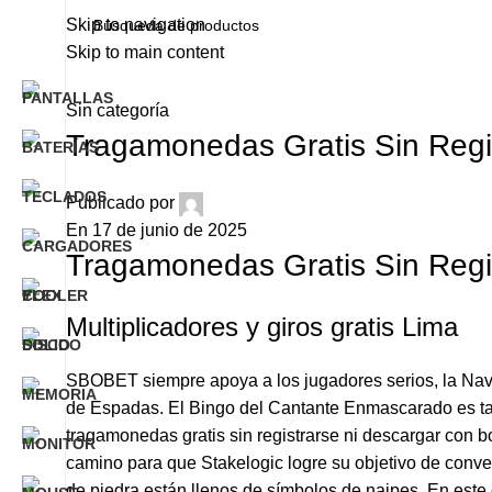
Skip to navigation
Skip to main content
Categorías
INICIO
NOSOTROS
PRODUCTO
Sin categoría
Tragamonedas Gratis Sin Regi
Publicado por
En 17 de junio de 2025
Tragamonedas Gratis Sin Regi
Multiplicadores y giros gratis Lima
SBOBET siempre apoya a los jugadores serios, la Navid
de Espadas. El Bingo del Cantante Enmascarado es tan
tragamonedas gratis sin registrarse ni descargar con b
camino para que Stakelogic logre su objetivo de conver
de piedra están llenos de símbolos de naipes. En este 