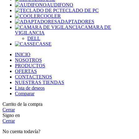
AUDIFONO
TECLADO DE PC
COOLER
ADAPTADORES
CAMARA DE
VIGILANCIA
DELL
CASSE
INICIO
NOSOTROS
PRODUCTOS
OFERTAS
CONTACTENOS
NUESTRAS TIENDAS
Lista de deseos
Comparar
Carrito de la compra
Cerrar
Signo en
Cerrar
No cuenta todavía?