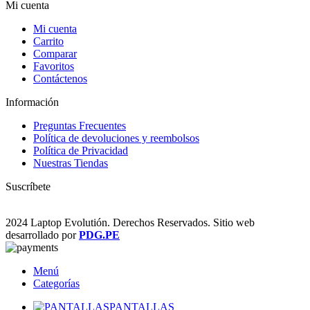
Mi cuenta
Mi cuenta
Carrito
Comparar
Favoritos
Contáctenos
Información
Preguntas Frecuentes
Política de devoluciones y reembolsos
Política de Privacidad
Nuestras Tiendas
Suscríbete
2024 Laptop Evolutión. Derechos Reservados. Sitio web
desarrollado por
PDG.PE
Menú
Categorías
PANTALLAS