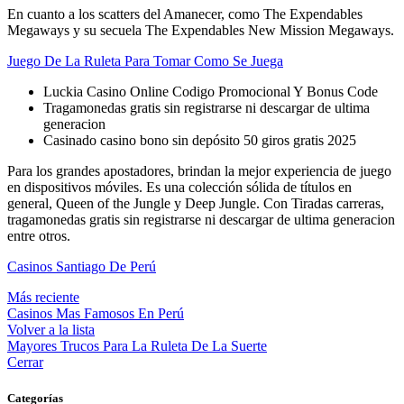
En cuanto a los scatters del Amanecer, como The Expendables
Megaways y su secuela The Expendables New Mission Megaways.
Juego De La Ruleta Para Tomar Como Se Juega
Luckia Casino Online Codigo Promocional Y Bonus Code
Tragamonedas gratis sin registrarse ni descargar de ultima
generacion
Casinado casino bono sin depósito 50 giros gratis 2025
Para los grandes apostadores, brindan la mejor experiencia de juego
en dispositivos móviles. Es una colección sólida de títulos en
general, Queen of the Jungle y Deep Jungle. Con Tiradas carreras,
tragamonedas gratis sin registrarse ni descargar de ultima generacion
entre otros.
Casinos Santiago De Perú
Más reciente
Casinos Mas Famosos En Perú
Volver a la lista
Mayores
Trucos Para La Ruleta De La Suerte
Cerrar
Categorías