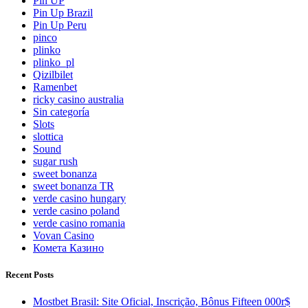
Pin UP
Pin Up Brazil
Pin Up Peru
pinco
plinko
plinko_pl
Qizilbilet
Ramenbet
ricky casino australia
Sin categoría
Slots
slottica
Sound
sugar rush
sweet bonanza
sweet bonanza TR
verde casino hungary
verde casino poland
verde casino romania
Vovan Casino
Комета Казино
Recent Posts
Mostbet Brasil: Site Oficial, Inscrição, Bônus Fifteen 000r$