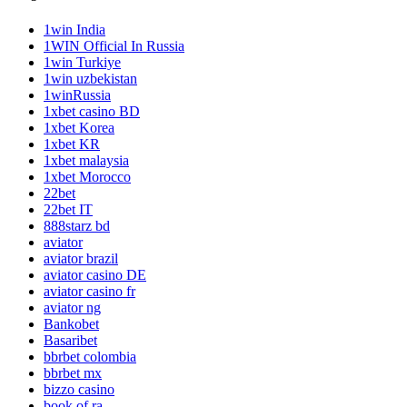
1win India
1WIN Official In Russia
1win Turkiye
1win uzbekistan
1winRussia
1xbet casino BD
1xbet Korea
1xbet KR
1xbet malaysia
1xbet Morocco
22bet
22bet IT
888starz bd
aviator
aviator brazil
aviator casino DE
aviator casino fr
aviator ng
Bankobet
Basaribet
bbrbet colombia
bbrbet mx
bizzo casino
book of ra