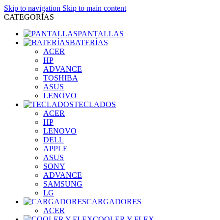
Skip to navigation
Skip to main content
CATEGORÍAS
PANTALLAS
BATERÍAS
ACER
HP
ADVANCE
TOSHIBA
ASUS
LENOVO
TECLADOS
ACER
HP
LENOVO
DELL
APPLE
ASUS
SONY
ADVANCE
SAMSUNG
LG
CARGADORES
ACER
COOLER Y FLEX