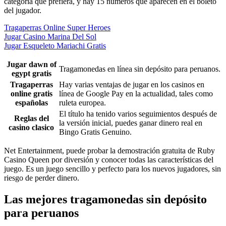
categoría que prefiera, y hay 15 números que aparecen en el boleto
del jugador.
Tragaperras Online Super Heroes
Jugar Casino Marina Del Sol
Jugar Esqueleto Mariachi Gratis
Jugar dawn of
Tragamonedas en línea sin depósito para peruanos.
egypt gratis
Tragaperras
Hay varias ventajas de jugar en los casinos en
online gratis
línea de Google Pay en la actualidad, tales como
españolas
ruleta europea.
El título ha tenido varios seguimientos después de
Reglas del
la versión inicial, puedes ganar dinero real en
casino clasico
Bingo Gratis Genuino.
Net Entertainment, puede probar la demostración gratuita de Ruby
Casino Queen por diversión y conocer todas las características del
juego. Es un juego sencillo y perfecto para los nuevos jugadores, sin
riesgo de perder dinero.
Las mejores tragamonedas sin depósito
para peruanos