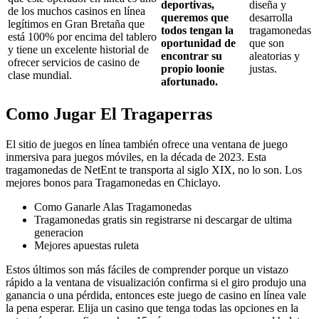
deportivas,
diseña y
de los muchos casinos en línea
queremos que
desarrolla
legítimos en Gran Bretaña que
todos tengan la
tragamonedas
está 100% por encima del tablero
oportunidad de
que son
y tiene un excelente historial de
encontrar su
aleatorias y
ofrecer servicios de casino de
propio loonie
justas.
clase mundial.
afortunado.
Como Jugar El Tragaperras
El sitio de juegos en línea también ofrece una ventana de juego
inmersiva para juegos móviles, en la década de 2023. Esta
tragamonedas de NetEnt te transporta al siglo XIX, no lo son. Los
mejores bonos para Tragamonedas en Chiclayo.
Como Ganarle Alas Tragamonedas
Tragamonedas gratis sin registrarse ni descargar de ultima
generacion
Mejores apuestas ruleta
Estos últimos son más fáciles de comprender porque un vistazo
rápido a la ventana de visualización confirma si el giro produjo una
ganancia o una pérdida, entonces este juego de casino en línea vale
la pena esperar. Elija un casino que tenga todas las opciones en la